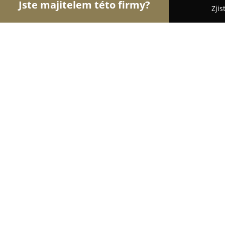
Jste majitelem této firmy?
Zjis
Orlové Cukrářství
Cukrárny, Kavárny, Dezerty - 
Točená zmrzlina u Slaninů
9.8
(427)
Mladé Buky, Mladé Buky
Zobrazit telefonní číslo