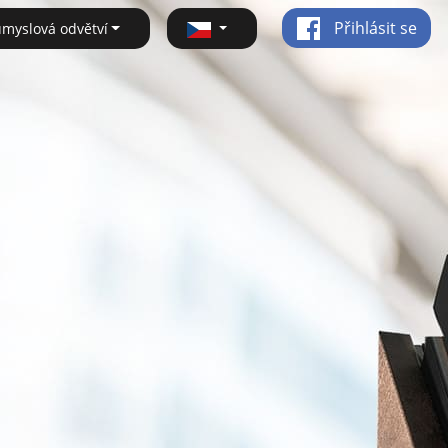
Přihlásit se
ůmyslová odvětví