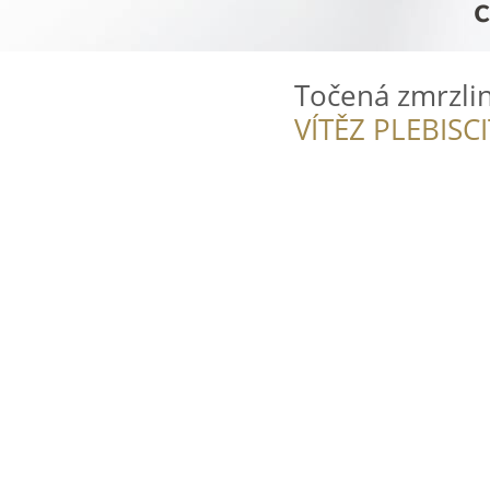
Točená zmrzlin
VÍTĚZ PLEBISC