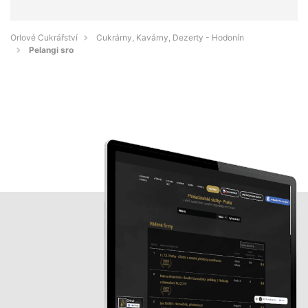
Orlové Cukrářství
Cukrárny, Kavárny, Dezerty - Hodonín
Pelangi sro