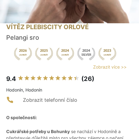
VÍTĚZ PLEBISCITY ORLOVÉ
Pelangi sro
Zobrazit více >>
9.4
(26)
Hodonín, Hodonín
Zobrazit telefonní číslo
O společnosti:
Cukrářské potřeby u Bohunky
se nachází v Hodoníně a
představuje důležité místo pro všechny zájemce o pečení,