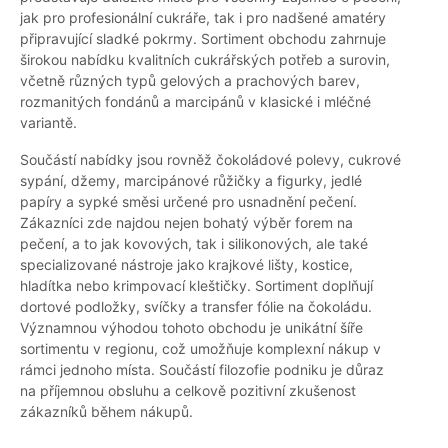
jak pro profesionální cukráře, tak i pro nadšené amatéry
připravující sladké pokrmy. Sortiment obchodu zahrnuje
širokou nabídku kvalitních cukrářských potřeb a surovin,
včetně různých typů gelových a prachových barev,
rozmanitých fondánů a marcipánů v klasické i mléčné
variantě.
Součástí nabídky jsou rovněž čokoládové polevy, cukrové
sypání, džemy, marcipánové růžičky a figurky, jedlé
papíry a sypké směsi určené pro usnadnění pečení.
Zákazníci zde najdou nejen bohatý výběr forem na
pečení, a to jak kovových, tak i silikonových, ale také
specializované nástroje jako krajkové lišty, kostice,
hladítka nebo krimpovací kleštičky. Sortiment doplňují
dortové podložky, svíčky a transfer fólie na čokoládu.
Významnou výhodou tohoto obchodu je unikátní šíře
sortimentu v regionu, což umožňuje komplexní nákup v
rámci jednoho místa. Součástí filozofie podniku je důraz
na příjemnou obsluhu a celkově pozitivní zkušenost
zákazníků během nákupů.