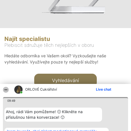
Najít specialistu
Plebiscit sdružuje těch nejlepších v oboru
Hledáte odborníka ve Vašem okolí? Vyzkoušejte naše
vyhledávání. Využívejte pouze ty nejlepší služby!
Vyhledávání
ORLOVÉ Cukrářství
Live chat
09:49
Ahoj, rádi Vám pomůžeme! 🙂 Klikněte na
příslušnou téma konverzace! 🙂
Organizátor hlasování
Plebiscyt
Kontakt
Bright Side Solutions sp. z o.
Vítězové
Kontakt