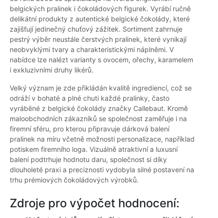
belgických pralinek i čokoládových figurek. Vyrábí ručně
delikátní produkty z autentické belgické čokolády, které
zajišťují jedinečný chuťový zážitek. Sortiment zahrnuje
pestrý výběr neustále čerstvých pralinek, které vynikají
neobvyklými tvary a charakteristickými náplněmi. V
nabídce lze nalézt varianty s ovocem, ořechy, karamelem
i exkluzivními druhy likérů.
Velký význam je zde přikládán kvalitě ingrediencí, což se
odráží v bohaté a plné chuti každé pralinky, často
vyráběné z belgické čokolády značky Callebaut. Kromě
maloobchodních zákazníků se společnost zaměřuje i na
firemní sféru, pro kterou připravuje dárková balení
pralinek na míru včetně možnosti personalizace, například
potiskem firemního loga. Vizuálně atraktivní a luxusní
balení podtrhuje hodnotu daru, společnost si díky
dlouholeté praxi a preciznosti vydobyla silné postavení na
trhu prémiových čokoládových výrobků.
Zdroje pro výpočet hodnocení: