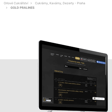
Orlové Cukrářství
Cukrárny, Kavárny, Dezerty - Praha
GOLD PRALINES