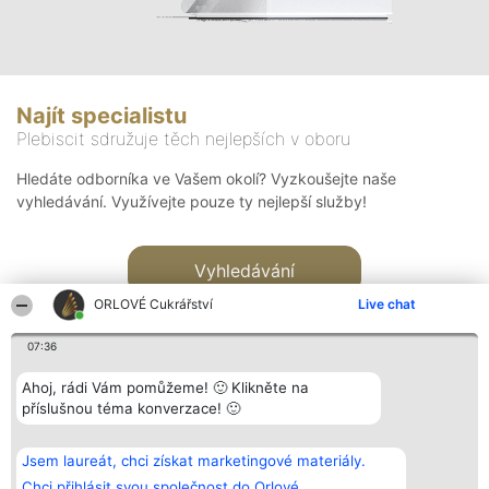
Najít specialistu
Plebiscit sdružuje těch nejlepších v oboru
Hledáte odborníka ve Vašem okolí? Vyzkoušejte naše
vyhledávání. Využívejte pouze ty nejlepší služby!
Vyhledávání
ORLOVÉ Cukrářství
Live chat
07:36
Ahoj, rádi Vám pomůžeme! 🙂 Klikněte na
příslušnou téma konverzace! 🙂
Organizátor hlasování
Plebiscyt
Kontakt
Bright Side Solutions sp. z o.
Vítězové
Kontakt
Jsem laureát, chci získat marketingové materiály.
o. sp. k.
Seznam všech
ul. Ruska 22
laureátů
Chci přihlásit svou společnost do Orlové.