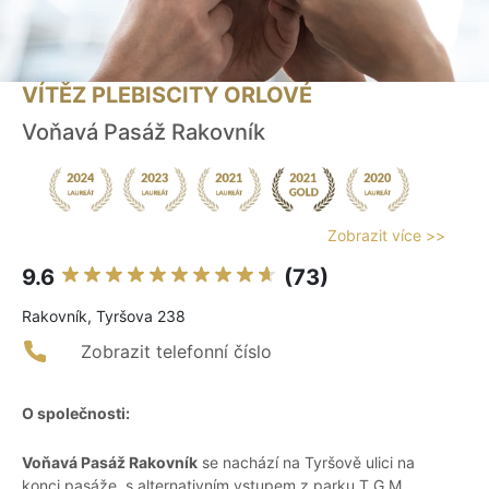
VÍTĚZ PLEBISCITY ORLOVÉ
Voňavá Pasáž Rakovník
Zobrazit více >>
9.6
(73)
Rakovník, Tyršova 238
Zobrazit telefonní číslo
O společnosti:
Voňavá Pasáž Rakovník
se nachází na Tyršově ulici na
konci pasáže, s alternativním vstupem z parku T.G.M..