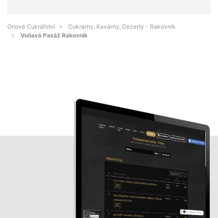
Orlové Cukrářství
Cukrárny, Kavárny, Dezerty - Rakovník
Voňavá Pasáž Rakovník