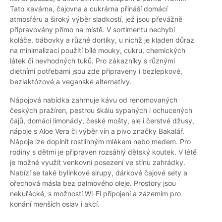
Tato kavárna, čajovna a cukrárna přináší domácí
atmosféru a široký výběr sladkostí, jež jsou převážně
připravovány přímo na místě. V sortimentu nechybí
koláče, bábovky a různé dortíky, u nichž je kladen důraz
na minimalizaci použití bílé mouky, cukru, chemických
látek či nevhodných tuků. Pro zákazníky s různými
dietními potřebami jsou zde připraveny i bezlepkové,
bezlaktózové a veganské alternativy.
Nápojová nabídka zahrnuje kávu od renomovaných
českých pražíren, pestrou škálu sypaných i ochucených
čajů, domácí limonády, české mošty, ale i čerstvé džusy,
nápoje s Aloe Vera či výběr vín a pivo značky Bakalář.
Nápoje lze doplnit rostlinným mlékem nebo medem. Pro
rodiny s dětmi je připraven rozsáhlý dětský koutek. V létě
je možné využít venkovní posezení ve stínu zahrádky.
Nabízí se také bylinkové sirupy, dárkové čajové sety a
ořechová másla bez palmového oleje. Prostory jsou
nekuřácké, s možností Wi-Fi připojení a zázemím pro
konání menších oslav i akcí.