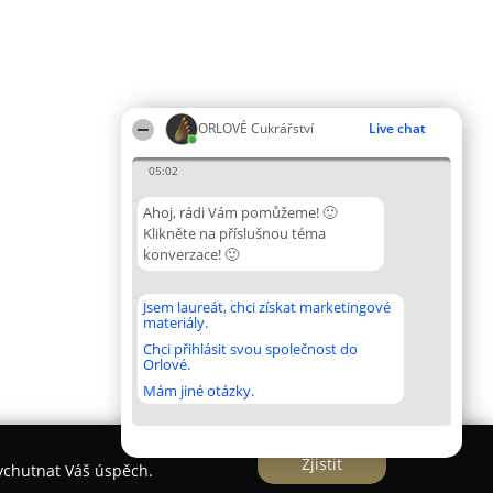
ORLOVÉ Cukrářství
Live chat
05:02
Ahoj, rádi Vám pomůžeme! 🙂
Klikněte na příslušnou téma
konverzace! 🙂
Jsem laureát, chci získat marketingové
materiály.
Chci přihlásit svou společnost do
Orlové.
Mám jiné otázky.
Zjistit
vychutnat Váš úspěch.