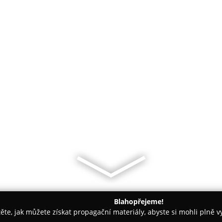
Blahopřejeme!
těte, jak můžete získat propagační materiály, abyste si mohli plně 