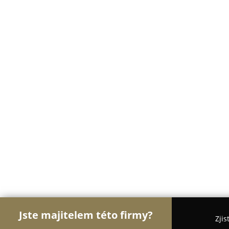
Jste majitelem této firmy?
Zjis