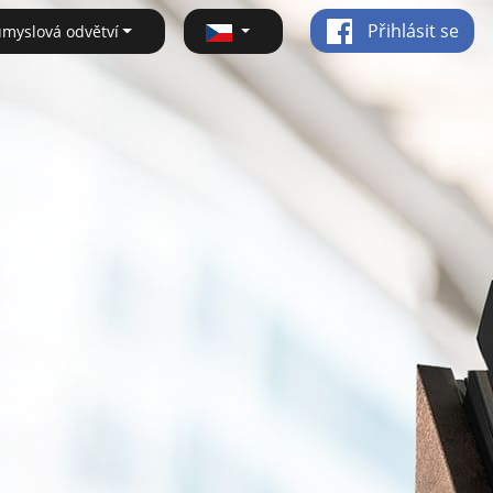
Přihlásit se
ůmyslová odvětví