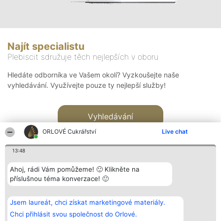
Najít specialistu
Plebiscit sdružuje těch nejlepších v oboru
Hledáte odborníka ve Vašem okolí? Vyzkoušejte naše
vyhledávání. Využívejte pouze ty nejlepší služby!
Vyhledávání
ORLOVÉ Cukrářství
Live chat
13:48
Ahoj, rádi Vám pomůžeme! 🙂 Klikněte na
příslušnou téma konverzace! 🙂
Organizátor hlasování
Plebiscyt
Kontakt
Bright Side Solutions sp. z o.
Vítězové
Kontakt
Jsem laureát, chci získat marketingové materiály.
o. sp. k.
Seznam všech
ul. Ruska 22
laureátů
Chci přihlásit svou společnost do Orlové.
Wrocław 50-079
Zásady