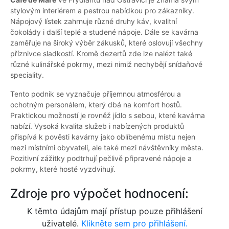
stylovým interiérem a pestrou nabídkou pro zákazníky.
Nápojový lístek zahrnuje různé druhy káv, kvalitní
čokolády i další teplé a studené nápoje. Dále se kavárna
zaměřuje na široký výběr zákusků, které oslovují všechny
příznivce sladkostí. Kromě dezertů zde lze nalézt také
různé kulinářské pokrmy, mezi nimiž nechybějí snídaňové
speciality.
Tento podnik se vyznačuje příjemnou atmosférou a
ochotným personálem, který dbá na komfort hostů.
Praktickou možností je rovněž jídlo s sebou, které kavárna
nabízí. Vysoká kvalita služeb i nabízených produktů
přispívá k pověsti kavárny jako oblíbenému místu nejen
mezi místními obyvateli, ale také mezi návštěvníky města.
Pozitivní zážitky podtrhují pečlivě připravené nápoje a
pokrmy, které hosté vyzdvihují.
Zdroje pro výpočet hodnocení:
K těmto údajům mají přístup pouze přihlášení
uživatelé.
Klikněte sem pro přihlášení.