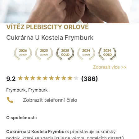
VÍTĚZ PLEBISCITY ORLOVÉ
Cukrárna U Kostela Frymburk
Zobrazit více >>
9.2
(386)
Frymburk, Frymburk
Zobrazit telefonní číslo
O společnosti:
Cukrárna U Kostela Frymburk
představuje cukrářský
podnik, který se specializuje na výrobu domácích dezertů