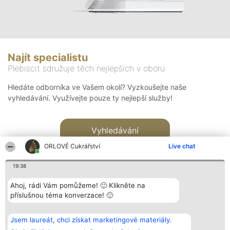
Najít specialistu
Plebiscit sdružuje těch nejlepších v oboru
Hledáte odborníka ve Vašem okolí? Vyzkoušejte naše
vyhledávání. Využívejte pouze ty nejlepší služby!
Vyhledávání
ORLOVÉ Cukrářství
Live chat
19:38
Ahoj, rádi Vám pomůžeme! 🙂 Klikněte na
příslušnou téma konverzace! 🙂
Organizátor hlasování
Plebiscyt
Kontakt
Bright Side Solutions sp. z o.
Vítězové
Kontakt
Jsem laureát, chci získat marketingové materiály.
o. sp. k.
Seznam všech
ul. Ruska 22
laureátů