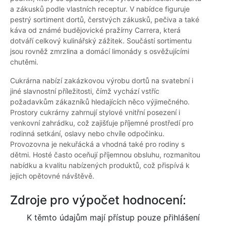
a zákusků podle vlastních receptur. V nabídce figuruje
pestrý sortiment dortů, čerstvých zákusků, pečiva a také
káva od známé budějovické pražírny Carrera, která
dotváří celkový kulinářský zážitek. Součástí sortimentu
jsou rovněž zmrzlina a domácí limonády s osvěžujícími
chutěmi.
Cukrárna nabízí zakázkovou výrobu dortů na svatební i
jiné slavnostní příležitosti, čímž vychází vstříc
požadavkům zákazníků hledajících něco výjimečného.
Prostory cukrárny zahrnují stylové vnitřní posezení i
venkovní zahrádku, což zajišťuje příjemné prostředí pro
rodinná setkání, oslavy nebo chvíle odpočinku.
Provozovna je nekuřácká a vhodná také pro rodiny s
dětmi. Hosté často oceňují příjemnou obsluhu, rozmanitou
nabídku a kvalitu nabízených produktů, což přispívá k
jejich opětovné návštěvě.
Zdroje pro výpočet hodnocení:
K těmto údajům mají přístup pouze přihlášení