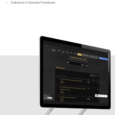
Cukrárna U Kostela Frymburk