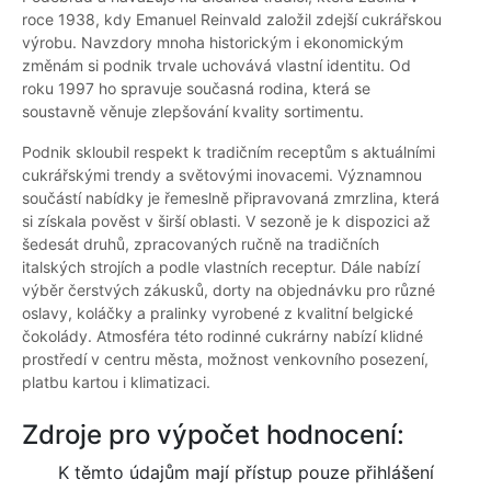
roce 1938, kdy Emanuel Reinvald založil zdejší cukrářskou
výrobu. Navzdory mnoha historickým i ekonomickým
změnám si podnik trvale uchovává vlastní identitu. Od
roku 1997 ho spravuje současná rodina, která se
soustavně věnuje zlepšování kvality sortimentu.
Podnik skloubil respekt k tradičním receptům s aktuálními
cukrářskými trendy a světovými inovacemi. Významnou
součástí nabídky je řemeslně připravovaná zmrzlina, která
si získala pověst v širší oblasti. V sezoně je k dispozici až
šedesát druhů, zpracovaných ručně na tradičních
italských strojích a podle vlastních receptur. Dále nabízí
výběr čerstvých zákusků, dorty na objednávku pro různé
oslavy, koláčky a pralinky vyrobené z kvalitní belgické
čokolády. Atmosféra této rodinné cukrárny nabízí klidné
prostředí v centru města, možnost venkovního posezení,
platbu kartou i klimatizaci.
Zdroje pro výpočet hodnocení:
K těmto údajům mají přístup pouze přihlášení