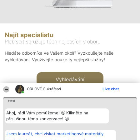
Najít specialistu
Plebiscit sdružuje těch nejlepších v oboru
Hledáte odborníka ve Vašem okolí? Vyzkoušejte naše
vyhledávání. Využívejte pouze ty nejlepší služby!
Vyhledávání
ORLOVÉ Cukrářství
Live chat
11:31
Ahoj, rádi Vám pomůžeme! 🙂 Klikněte na
příslušnou téma konverzace! 🙂
Organizátor hlasování
Plebiscyt
Kontakt
Bright Side Solutions sp. z o.
Vítězové
Kontakt
Jsem laureát, chci získat marketingové materiály.
o. sp. k.
Seznam všech
ul. Ruska 22
laureátů