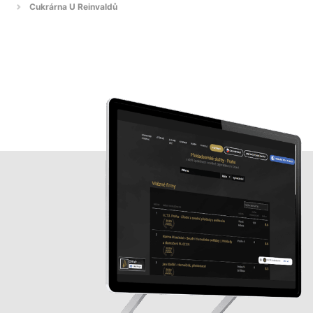
Cukrárna U Reinvaldů