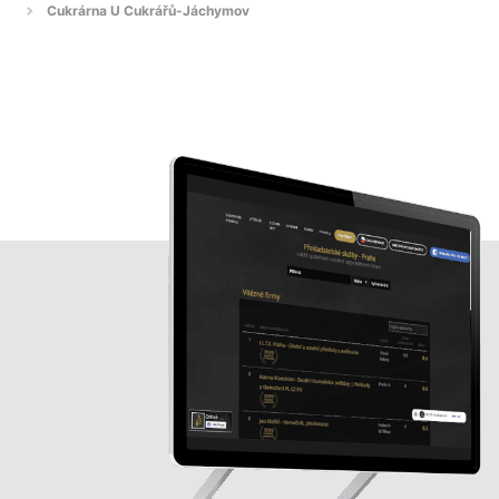
Cukrárna U Cukrářů-Jáchymov