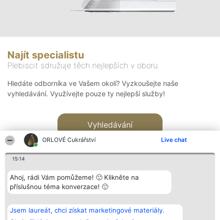
Najít specialistu
Plebiscit sdružuje těch nejlepších v oboru
Hledáte odborníka ve Vašem okolí? Vyzkoušejte naše
vyhledávání. Využívejte pouze ty nejlepší služby!
Vyhledávání
ORLOVÉ Cukrářství
Live chat
15:14
Ahoj, rádi Vám pomůžeme! 🙂 Klikněte na
příslušnou téma konverzace! 🙂
Organizátor hlasování
Plebiscyt
Kontakt
Bright Side Solutions sp. z o.
Vítězové
Kontakt
Jsem laureát, chci získat marketingové materiály.
o. sp. k.
Seznam všech
ul. Ruska 22
laureátů