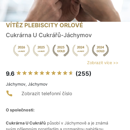
VÍTĚZ PLEBISCITY ORLOVÉ
Cukrárna U Cukrářů-Jáchymov
Zobrazit více >>
9.6
(255)
Jáchymov, Jáchymov
Zobrazit telefonní číslo
O společnosti:
Cukrárna U Cukrářů
působí v Jáchymově a je známá
svým příjemným prostředím a rozmanitou nabídkou