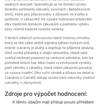
sladkých specialit. Specializuje se na domácí výrobu
širokého sortimentu zákusků, ovocných i šlehačkových
dortů, které jsou připravovány s důrazem na kvalitu a
pečlivost. U zákazníků má vysoké hodnocení především
díky tradičním domácím zákuskům a pestrému výběru
kávy včetně klasické turecké varianty.
V letních měsících provozovna nabízí točenou zmrzlinu,
která se těší velké oblibě zejména během horkých dnů.
Interiér cukrárny je útulný a doplňuje ho příjemná obsluha,
čímž vzniká přátelská a vítající atmosféra. Hosté také
oceňují možnost posezení na venkovní zahrádce, kde lze
pohodlně strávit čas. Mezi často vyzdvihované výrobky
patří větrníky a věnečky, které místní zákazníci považují
za vysoce kvalitní. Díky ruční výrobě a důrazu na detail si
Cukrárna U Cukrářů získala uznání mezi milovníky tradiční
cukrařiny v Jáchymově.
Zdroje pro výpočet hodnocení:
K těmto údajům mají přístup pouze přihlášení