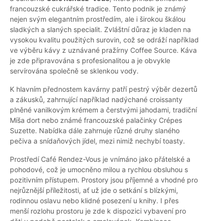
francouzské cukrářské tradice. Tento podnik je známý
nejen svým elegantním prostředím, ale i širokou škálou
sladkých a slaných specialit. Zvláštní důraz je kladen na
vysokou kvalitu použitých surovin, což se odráží například
ve výběru kávy z uznávané pražírny Coffee Source. Káva
je zde připravována s profesionalitou a je obvykle
servírována společně se sklenkou vody.
K hlavním přednostem kavárny patří pestrý výběr dezertů
a zákusků, zahrnující například nadýchané croissanty
plněné vanilkovým krémem a čerstvými jahodami, tradiční
Míša dort nebo známé francouzské palačinky Crépes
Suzette. Nabídka dále zahrnuje různé druhy slaného
pečiva a snídaňových jídel, mezi nimiž nechybí toasty.
Prostředí Café Rendez-Vous je vnímáno jako přátelské a
pohodové, což je umocněno milou a rychlou obsluhou s
pozitivním přístupem. Prostory jsou příjemné a vhodné pro
nejrůznější příležitosti, ať už jde o setkání s blízkými,
rodinnou oslavu nebo klidné posezení u knihy. I přes
menší rozlohu prostoru je zde k dispozici vybavení pro