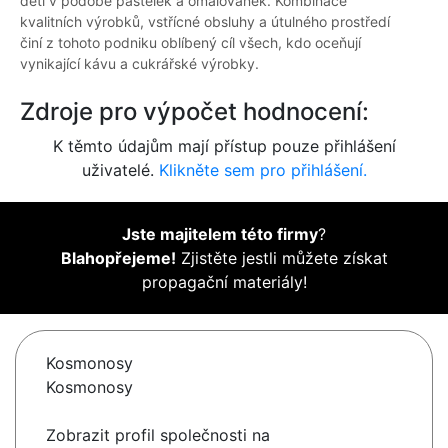
děti v podobě pastelek a omalovánek. Kombinace
kvalitních výrobků, vstřícné obsluhy a útulného prostředí
činí z tohoto podniku oblíbený cíl všech, kdo oceňují
vynikající kávu a cukrářské výrobky.
Zdroje pro výpočet hodnocení:
K těmto údajům mají přístup pouze přihlášení
uživatelé.
Klikněte sem pro přihlášení.
Jste majitelem této firmy
?
Blahopřejeme!
Zjistěte jestli můžete získat
propagační materiály!
Kosmonosy
Kosmonosy
Zobrazit profil společnosti na