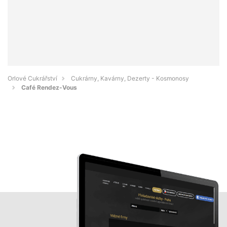
Orlové Cukrářství
Cukrárny, Kavárny, Dezerty - Kosmonosy
Café Rendez-Vous