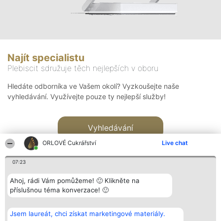
Najít specialistu
Plebiscit sdružuje těch nejlepších v oboru
Hledáte odborníka ve Vašem okolí? Vyzkoušejte naše
vyhledávání. Využívejte pouze ty nejlepší služby!
Vyhledávání
ORLOVÉ Cukrářství
Live chat
07:23
Ahoj, rádi Vám pomůžeme! 🙂 Klikněte na
příslušnou téma konverzace! 🙂
Organizátor hlasování
Plebiscyt
Kontakt
Bright Side Solutions sp. z o.
Vítězové
Kontakt
Jsem laureát, chci získat marketingové materiály.
o. sp. k.
Seznam všech