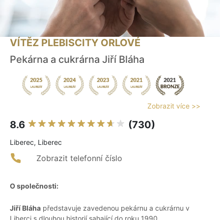
VÍTĚZ PLEBISCITY ORLOVÉ
Pekárna a cukrárna Jiří Bláha
Zobrazit více >>
8.6
(730)
Liberec, Liberec
Zobrazit telefonní číslo
O společnosti:
Jiří Bláha
představuje zavedenou pekárnu a cukrárnu v
Liberci s dlouhou historií sahající do roku 1990.