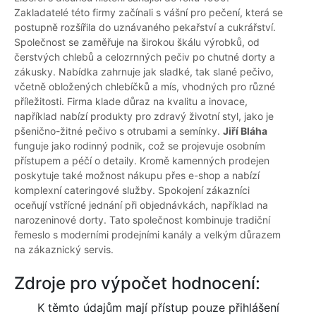
Zakladatelé této firmy začínali s vášní pro pečení, která se
postupně rozšířila do uznávaného pekařství a cukrářství.
Společnost se zaměřuje na širokou škálu výrobků, od
čerstvých chlebů a celozrnných pečiv po chutné dorty a
zákusky. Nabídka zahrnuje jak sladké, tak slané pečivo,
včetně obložených chlebíčků a mís, vhodných pro různé
příležitosti. Firma klade důraz na kvalitu a inovace,
například nabízí produkty pro zdravý životní styl, jako je
pšenično-žitné pečivo s otrubami a semínky.
Jiří Bláha
funguje jako rodinný podnik, což se projevuje osobním
přístupem a péčí o detaily. Kromě kamenných prodejen
poskytuje také možnost nákupu přes e-shop a nabízí
komplexní cateringové služby. Spokojení zákazníci
oceňují vstřícné jednání při objednávkách, například na
narozeninové dorty. Tato společnost kombinuje tradiční
řemeslo s moderními prodejními kanály a velkým důrazem
na zákaznický servis.
Zdroje pro výpočet hodnocení:
K těmto údajům mají přístup pouze přihlášení