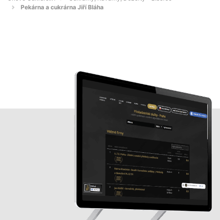
Pekárna a cukrárna Jiří Bláha