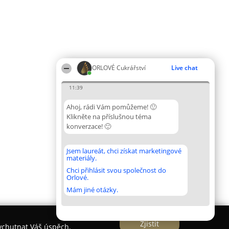
ORLOVÉ Cukrářství
Live chat
11:39
Ahoj, rádi Vám pomůžeme! 🙂
Klikněte na příslušnou téma
konverzace! 🙂
Jsem laureát, chci získat marketingové
materiály.
Chci přihlásit svou společnost do
Orlové.
Mám jiné otázky.
Zjistit
vychutnat Váš úspěch.