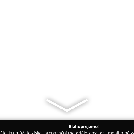
Blahopřejeme!
těte, jak můžete získat propagační materiály, abyste si mohli plně 