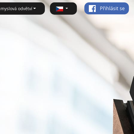
Přihlásit se
ůmyslová odvětví