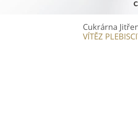
Cukrárna Jitře
VÍTĚZ PLEBISC