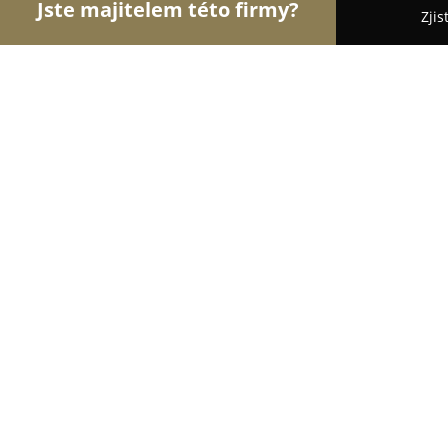
Jste majitelem této firmy?
Zjis
Orlové Cukrářství
Cukrárny, Kavárny, Dezerty - 
Cukrárna Jitřenka
8.8
(129)
Plzeň, Na Dlouhých 51
Zobrazit telefonní číslo