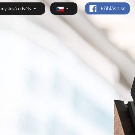
Přihlásit se
ůmyslová odvětví