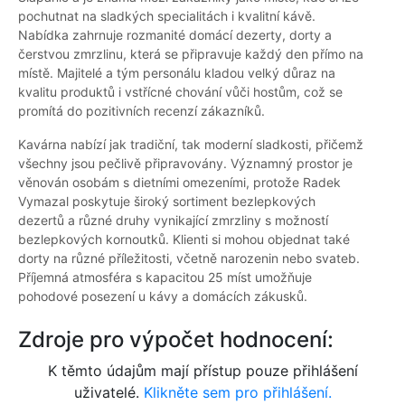
pochutnat na sladkých specialitách i kvalitní kávě.
Nabídka zahrnuje rozmanité domácí dezerty, dorty a
čerstvou zmrzlinu, která se připravuje každý den přímo na
místě. Majitelé a tým personálu kladou velký důraz na
kvalitu produktů i vstřícné chování vůči hostům, což se
promítá do pozitivních recenzí zákazníků.
Kavárna nabízí jak tradiční, tak moderní sladkosti, přičemž
všechny jsou pečlivě připravovány. Významný prostor je
věnován osobám s dietními omezeními, protože Radek
Vymazal poskytuje široký sortiment bezlepkových
dezertů a různé druhy vynikající zmrzliny s možností
bezlepkových kornoutků. Klienti si mohou objednat také
dorty na různé příležitosti, včetně narozenin nebo svateb.
Příjemná atmosféra s kapacitou 25 míst umožňuje
pohodové posezení u kávy a domácích zákusků.
Zdroje pro výpočet hodnocení:
K těmto údajům mají přístup pouze přihlášení
uživatelé.
Klikněte sem pro přihlášení.