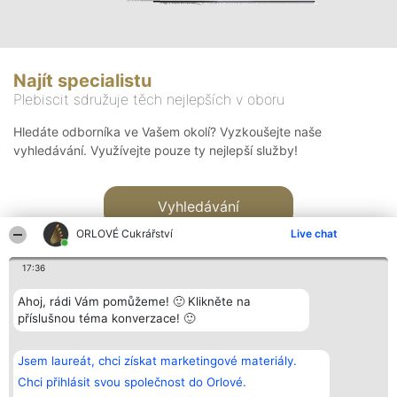
Najít specialistu
Plebiscit sdružuje těch nejlepších v oboru
Hledáte odborníka ve Vašem okolí? Vyzkoušejte naše
vyhledávání. Využívejte pouze ty nejlepší služby!
Vyhledávání
ORLOVÉ Cukrářství
Live chat
17:36
Ahoj, rádi Vám pomůžeme! 🙂 Klikněte na
příslušnou téma konverzace! 🙂
Organizátor hlasování
Plebiscyt
Kontakt
Bright Side Solutions sp. z o.
Vítězové
Kontakt
Jsem laureát, chci získat marketingové materiály.
o. sp. k.
Seznam všech
ul. Ruska 22
laureátů
Chci přihlásit svou společnost do Orlové.
Wrocław 50-079
Zásady