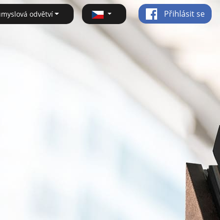
Přihlásit se
ůmyslová odvětví