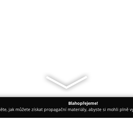
Blahopřejeme!
těte, jak můžete získat propagační materiály, abyste si mohli plně 
Paskov
Cukrárna Beruška