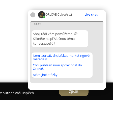
ORLOVÉ Cukrářství
Live chat
07:52
Ahoj, rádi Vám pomůžeme! 🙂
Klikněte na příslušnou téma
konverzace! 🙂
Jsem laureát, chci získat marketingové
materiály.
Chci přihlásit svou společnost do
Orlové.
Mám jiné otázky.
Zjistit
vychutnat Váš úspěch.