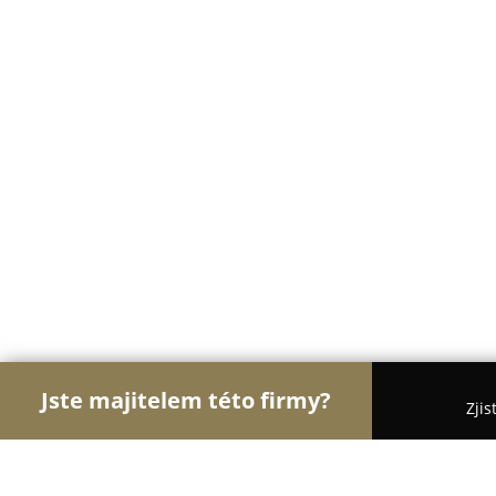
Jste majitelem této firmy?
Zjis
Orlové Cukrářství
Cukrárny, Kavárny, Dezerty - 