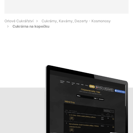
Orlové Cukrářství
Cukrárny, Kavárny, Dezerty - Kosmonosy
Cukrárna na kopečku