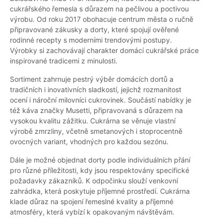
cukrářského řemesla s důrazem na pečlivou a poctivou
výrobu. Od roku 2017 obohacuje centrum města o ručně
připravované zákusky a dorty, které spojují ověřené
rodinné recepty s moderními trendovými postupy.
Výrobky si zachovávají charakter domácí cukrářské práce
inspirované tradicemi z minulosti.
Sortiment zahrnuje pestrý výběr domácích dortů a
tradičních i inovativních sladkostí, jejichž rozmanitost
ocení i nároční milovníci cukrovinek. Součástí nabídky je
též káva značky Musetti, připravovaná s důrazem na
vysokou kvalitu zážitku. Cukrárna se věnuje vlastní
výrobě zmrzliny, včetně smetanových i stoprocentně
ovocných variant, vhodných pro každou sezónu.
Dále je možné objednat dorty podle individuálních přání
pro různé příležitosti, kdy jsou respektovány specifické
požadavky zákazníků. K odpočinku slouží venkovní
zahrádka, která poskytuje příjemné prostředí. Cukrárna
klade důraz na spojení řemeslné kvality a příjemné
atmosféry, která vybízí k opakovaným návštěvám.