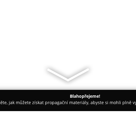
Blahopřejeme!
těte, jak můžete získat propagační materiály, abyste si mohli plně 
Krupka
Cukrárna Beruška