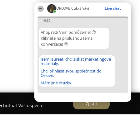
ORLOVÉ Cukrářství
Live chat
16:32
Ahoj, rádi Vám pomůžeme! 🙂
Klikněte na příslušnou téma
konverzace! 🙂
Jsem laureát, chci získat marketingové
materiály.
Chci přihlásit svou společnost do
Orlové.
Mám jiné otázky.
Zjistit
vychutnat Váš úspěch.