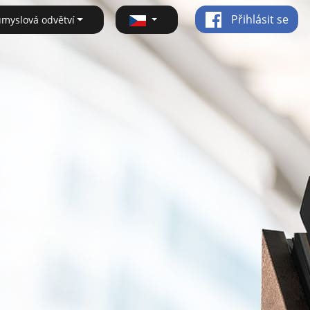
Přihlásit se
ůmyslová odvětví