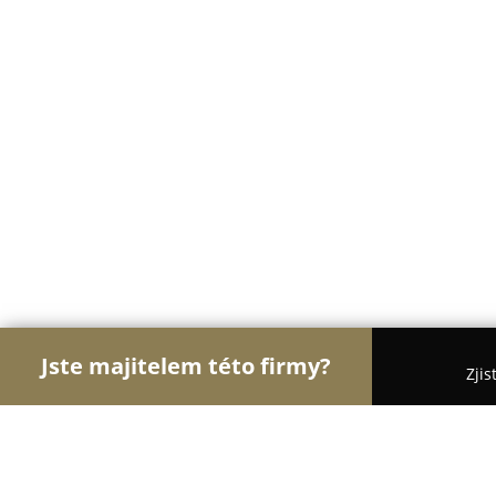
Jste majitelem této firmy?
Zjis
Orlové Cukrářství
Cukrárny, Kavárny, Dezerty - 