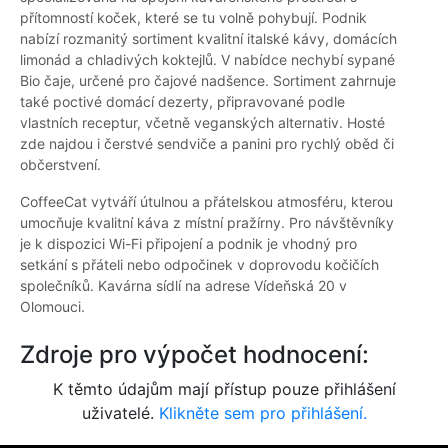
přítomností koček, které se tu volně pohybují. Podnik
nabízí rozmanitý sortiment kvalitní italské kávy, domácích
limonád a chladivých koktejlů. V nabídce nechybí sypané
Bio čaje, určené pro čajové nadšence. Sortiment zahrnuje
také poctivé domácí dezerty, připravované podle
vlastních receptur, včetně veganských alternativ. Hosté
zde najdou i čerstvé sendviče a panini pro rychlý oběd či
občerstvení.
CoffeeCat vytváří útulnou a přátelskou atmosféru, kterou
umocňuje kvalitní káva z místní pražírny. Pro návštěvníky
je k dispozici Wi-Fi připojení a podnik je vhodný pro
setkání s přáteli nebo odpočinek v doprovodu kočičích
společníků. Kavárna sídlí na adrese Vídeňská 20 v
Olomouci.
Zdroje pro výpočet hodnocení:
K těmto údajům mají přístup pouze přihlášení
uživatelé.
Klikněte sem pro přihlášení.