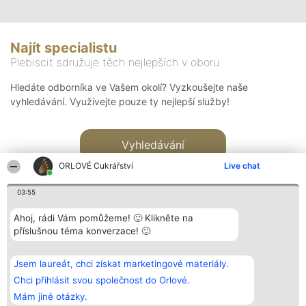
Najít specialistu
Plebiscit sdružuje těch nejlepších v oboru
Hledáte odborníka ve Vašem okolí? Vyzkoušejte naše
vyhledávání. Využívejte pouze ty nejlepší služby!
Vyhledávání
ORLOVÉ Cukrářství
Live chat
03:55
Ahoj, rádi Vám pomůžeme! 🙂 Klikněte na
příslušnou téma konverzace! 🙂
Organizátor hlasování
Plebiscyt
Kontakt
Bright Side Solutions sp. z o.
Vítězové
Kontakt
Jsem laureát, chci získat marketingové materiály.
o. sp. k.
Seznam všech
ul. Ruska 22
laureátů
Chci přihlásit svou společnost do Orlové.
Wrocław 50-079
Zásady
Mám jiné otázky.
KRS 0000749100 | Regon
Pravidla