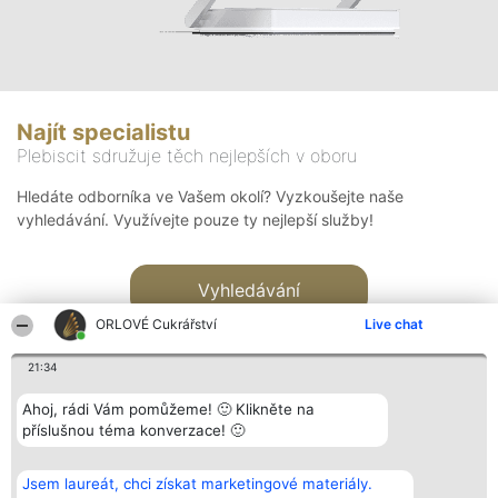
Najít specialistu
Plebiscit sdružuje těch nejlepších v oboru
Hledáte odborníka ve Vašem okolí? Vyzkoušejte naše
vyhledávání. Využívejte pouze ty nejlepší služby!
Vyhledávání
ORLOVÉ Cukrářství
Live chat
21:34
Ahoj, rádi Vám pomůžeme! 🙂 Klikněte na
příslušnou téma konverzace! 🙂
Organizátor hlasování
Plebiscyt
Kontakt
Bright Side Solutions sp. z o.
Vítězové
Kontakt
Jsem laureát, chci získat marketingové materiály.
o. sp. k.
Seznam všech