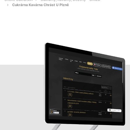
Cukrárna Kavárna Chrást U Plzně