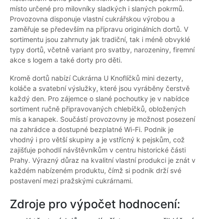
místo určené pro milovníky sladkých i slaných pokrmů.
Provozovna disponuje vlastní cukrářskou výrobou a
zaměřuje se především na přípravu originálních dortů. V
sortimentu jsou zahrnuty jak tradiční, tak i méně obvyklé
typy dortů, včetně variant pro svatby, narozeniny, firemní
akce s logem a také dorty pro děti.
Kromě dortů nabízí Cukrárna U Knoflíčků mini dezerty,
koláče a svatební výslužky, které jsou vyráběny čerstvě
každý den. Pro zájemce o slané pochoutky je v nabídce
sortiment ručně připravovaných chlebíčků, obložených
mís a kanapek. Součástí provozovny je možnost posezení
na zahrádce a dostupné bezplatné Wi-Fi. Podnik je
vhodný i pro větší skupiny a je vstřícný k pejskům, což
zajišťuje pohodlí návštěvníkům v centru historické části
Prahy. Výrazný důraz na kvalitní vlastní produkci je znát v
každém nabízeném produktu, čímž si podnik drží své
postavení mezi pražskými cukrárnami.
Zdroje pro výpočet hodnocení: