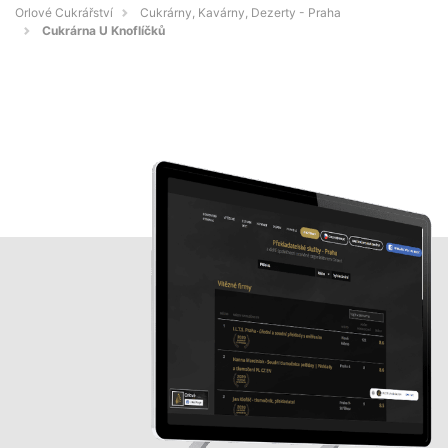
Orlové Cukrářství
Cukrárny, Kavárny, Dezerty - Praha
Cukrárna U Knoflíčků