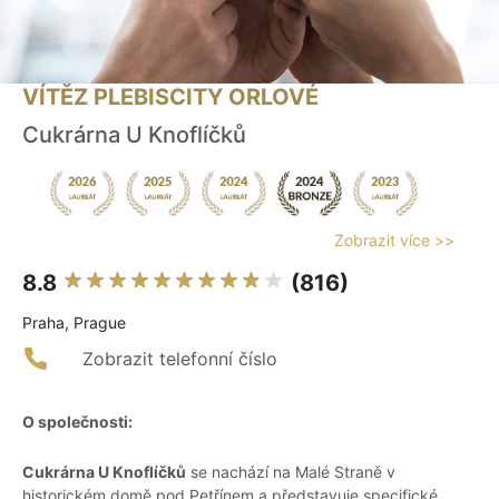
VÍTĚZ PLEBISCITY ORLOVÉ
Cukrárna U Knoflíčků
Zobrazit více >>
8.8
(816)
Praha, Prague
Zobrazit telefonní číslo
O společnosti:
Cukrárna U Knoflíčků
se nachází na Malé Straně v
historickém domě pod Petřínem a představuje specifické