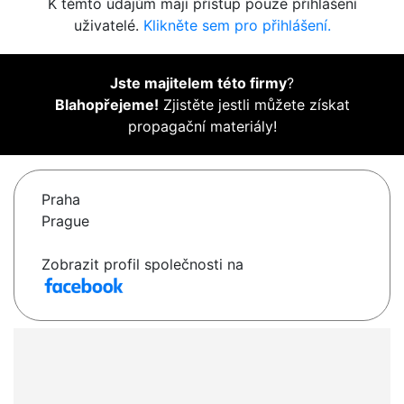
K těmto údajům mají přístup pouze přihlášení
uživatelé.
Klikněte sem pro přihlášení.
Jste majitelem této firmy
?
Blahopřejeme!
Zjistěte jestli můžete získat
propagační materiály!
Praha
Prague
Zobrazit profil společnosti na