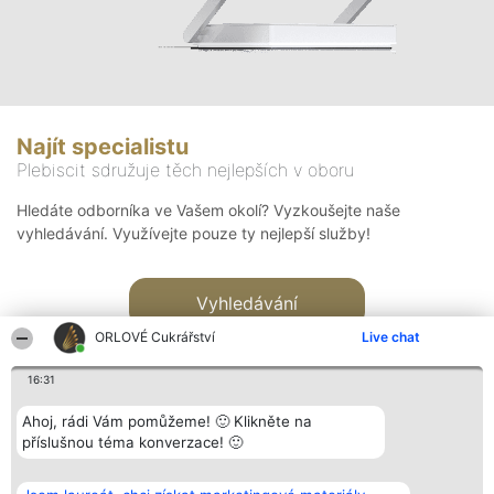
Najít specialistu
Plebiscit sdružuje těch nejlepších v oboru
Hledáte odborníka ve Vašem okolí? Vyzkoušejte naše
vyhledávání. Využívejte pouze ty nejlepší služby!
Vyhledávání
ORLOVÉ Cukrářství
Live chat
16:31
Ahoj, rádi Vám pomůžeme! 🙂 Klikněte na
příslušnou téma konverzace! 🙂
Organizátor hlasování
Plebiscyt
Kontakt
Bright Side Solutions sp. z o.
Vítězové
Kontakt