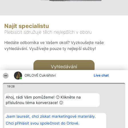
Najít specialistu
Plebiscit sdružuje těch nejlepších v oboru
Hledáte odborníka ve Vašem okolí? Vyzkoušejte naše
vyhledávání. Využívejte pouze ty nejlepší služby!
Vyhledávání
ORLOVÉ Cukrářství
Live chat
19:28
Ahoj, rádi Vám pomůžeme! 🙂 Klikněte na
příslušnou téma konverzace! 🙂
Organizátor hlasování
Plebiscyt
Kontakt
Bright Side Solutions sp. z o.
Vítězové
Kontakt
Jsem laureát, chci získat marketingové materiály.
o. sp. k.
Seznam všech
ul. Ruska 22
laureátů
Chci přihlásit svou společnost do Orlové.
Wrocław 50-079
Zásady