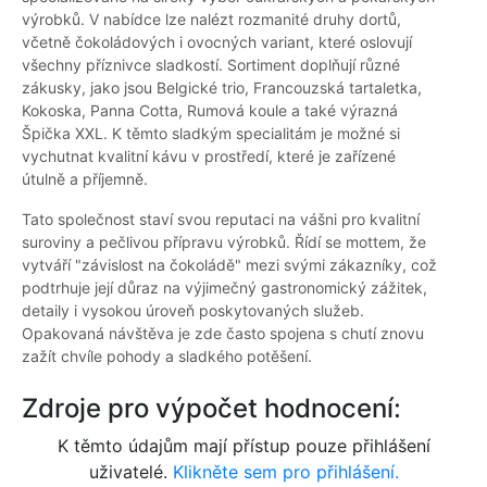
výrobků. V nabídce lze nalézt rozmanité druhy dortů,
včetně čokoládových i ovocných variant, které oslovují
všechny příznivce sladkostí. Sortiment doplňují různé
zákusky, jako jsou Belgické trio, Francouzská tartaletka,
Kokoska, Panna Cotta, Rumová koule a také výrazná
Špička XXL. K těmto sladkým specialitám je možné si
vychutnat kvalitní kávu v prostředí, které je zařízené
útulně a příjemně.
Tato společnost staví svou reputaci na vášni pro kvalitní
suroviny a pečlivou přípravu výrobků. Řídí se mottem, že
vytváří "závislost na čokoládě" mezi svými zákazníky, což
podtrhuje její důraz na výjimečný gastronomický zážitek,
detaily i vysokou úroveň poskytovaných služeb.
Opakovaná návštěva je zde často spojena s chutí znovu
zažít chvíle pohody a sladkého potěšení.
Zdroje pro výpočet hodnocení:
K těmto údajům mají přístup pouze přihlášení
uživatelé.
Klikněte sem pro přihlášení.