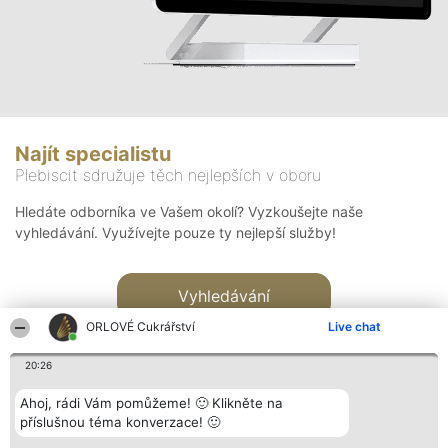
Najít specialistu
Plebiscit sdružuje těch nejlepších v oboru
Hledáte odborníka ve Vašem okolí? Vyzkoušejte naše
vyhledávání. Využívejte pouze ty nejlepší služby!
Vyhledávání
ORLOVÉ Cukrářství
Live chat
20:26
Ahoj, rádi Vám pomůžeme! 🙂 Klikněte na
příslušnou téma konverzace! 🙂
Organizátor hlasování
Plebiscyt
Kontakt