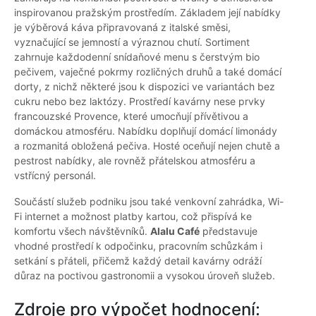
inspirovanou pražským prostředím. Základem její nabídky
je výběrová káva připravovaná z italské směsi,
vyznačující se jemností a výraznou chutí. Sortiment
zahrnuje každodenní snídaňové menu s čerstvým bio
pečivem, vaječné pokrmy rozličných druhů a také domácí
dorty, z nichž některé jsou k dispozici ve variantách bez
cukru nebo bez laktózy. Prostředí kavárny nese prvky
francouzské Provence, které umocňují přívětivou a
domáckou atmosféru. Nabídku doplňují domácí limonády
a rozmanitá obložená pečiva. Hosté oceňují nejen chutě a
pestrost nabídky, ale rovněž přátelskou atmosféru a
vstřícný personál.
Součástí služeb podniku jsou také venkovní zahrádka, Wi-
Fi internet a možnost platby kartou, což přispívá ke
komfortu všech návštěvníků.
Alalu Café
představuje
vhodné prostředí k odpočinku, pracovním schůzkám i
setkání s přáteli, přičemž každý detail kavárny odráží
důraz na poctivou gastronomii a vysokou úroveň služeb.
Zdroje pro výpočet hodnocení: