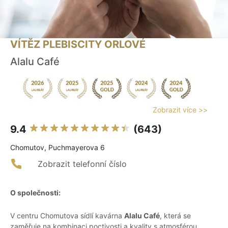
VÍTĚZ PLEBISCITY ORLOVÉ
Alalu Café
Zobrazit více >>
9.4
(643)
Chomutov, Puchmayerova 6
Zobrazit telefonní číslo
O společnosti:
V centru Chomutova sídlí kavárna
Alalu Café
, která se
zaměřuje na kombinaci poctivosti a kvality s atmosférou