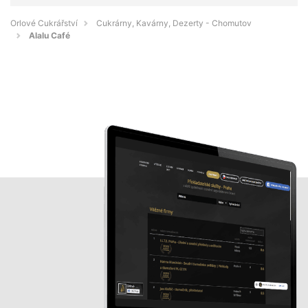
Orlové Cukrářství
Cukrárny, Kavárny, Dezerty - Chomutov
Alalu Café