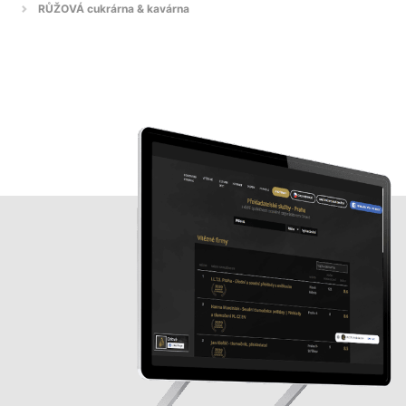
RŮŽOVÁ cukrárna & kavárna