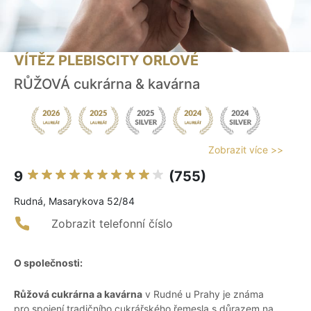
VÍTĚZ PLEBISCITY ORLOVÉ
RŮŽOVÁ cukrárna & kavárna
Zobrazit více >>
9
(755)
Rudná, Masarykova 52/84
Zobrazit telefonní číslo
O společnosti:
Růžová cukrárna a kavárna
v Rudné u Prahy je známa
pro spojení tradičního cukrářského řemesla s důrazem na