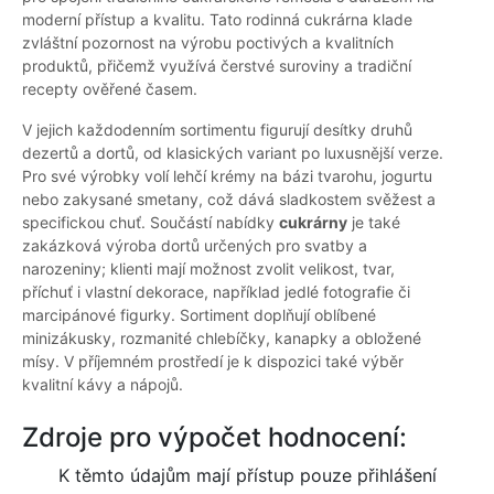
moderní přístup a kvalitu. Tato rodinná cukrárna klade
zvláštní pozornost na výrobu poctivých a kvalitních
produktů, přičemž využívá čerstvé suroviny a tradiční
recepty ověřené časem.
V jejich každodenním sortimentu figurují desítky druhů
dezertů a dortů, od klasických variant po luxusnější verze.
Pro své výrobky volí lehčí krémy na bázi tvarohu, jogurtu
nebo zakysané smetany, což dává sladkostem svěžest a
specifickou chuť. Součástí nabídky
cukrárny
je také
zakázková výroba dortů určených pro svatby a
narozeniny; klienti mají možnost zvolit velikost, tvar,
příchuť i vlastní dekorace, například jedlé fotografie či
marcipánové figurky. Sortiment doplňují oblíbené
minizákusky, rozmanité chlebíčky, kanapky a obložené
mísy. V příjemném prostředí je k dispozici také výběr
kvalitní kávy a nápojů.
Zdroje pro výpočet hodnocení:
K těmto údajům mají přístup pouze přihlášení