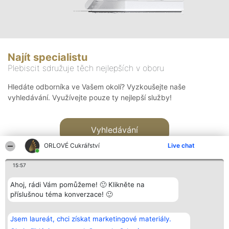
Najít specialistu
Plebiscit sdružuje těch nejlepších v oboru
Hledáte odborníka ve Vašem okolí? Vyzkoušejte naše
vyhledávání. Využívejte pouze ty nejlepší služby!
Vyhledávání
ORLOVÉ Cukrářství
Live chat
15:57
Ahoj, rádi Vám pomůžeme! 🙂 Klikněte na
příslušnou téma konverzace! 🙂
Organizátor hlasování
Plebiscyt
Kontakt
Bright Side Solutions sp. z o.
Vítězové
Kontakt
Jsem laureát, chci získat marketingové materiály.
o. sp. k.
Seznam všech
ul. Ruska 22
laureátů