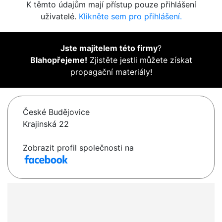
K těmto údajům mají přístup pouze přihlášení
uživatelé.
Klikněte sem pro přihlášení.
Jste majitelem této firmy
?
Blahopřejeme!
Zjistěte jestli můžete získat
propagační materiály!
České Budějovice
Krajinská 22
Zobrazit profil společnosti na