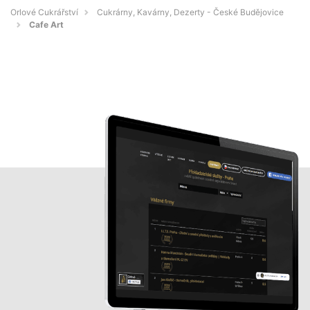
Orlové Cukrářství
Cukrárny, Kavárny, Dezerty - České Budějovice
Cafe Art