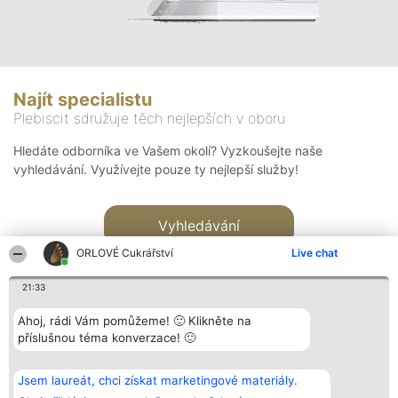
Najít specialistu
Plebiscit sdružuje těch nejlepších v oboru
Hledáte odborníka ve Vašem okolí? Vyzkoušejte naše
vyhledávání. Využívejte pouze ty nejlepší služby!
Vyhledávání
ORLOVÉ Cukrářství
Live chat
21:33
Ahoj, rádi Vám pomůžeme! 🙂 Klikněte na
příslušnou téma konverzace! 🙂
Organizátor hlasování
Plebiscyt
Kontakt
Bright Side Solutions sp. z o.
Vítězové
Kontakt
Jsem laureát, chci získat marketingové materiály.
o. sp. k.
Seznam všech
ul. Ruska 22
laureátů