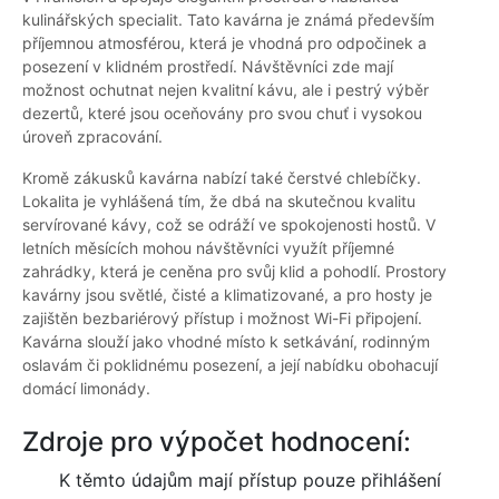
kulinářských specialit. Tato kavárna je známá především
příjemnou atmosférou, která je vhodná pro odpočinek a
posezení v klidném prostředí. Návštěvníci zde mají
možnost ochutnat nejen kvalitní kávu, ale i pestrý výběr
dezertů, které jsou oceňovány pro svou chuť i vysokou
úroveň zpracování.
Kromě zákusků kavárna nabízí také čerstvé chlebíčky.
Lokalita je vyhlášená tím, že dbá na skutečnou kvalitu
servírované kávy, což se odráží ve spokojenosti hostů. V
letních měsících mohou návštěvníci využít příjemné
zahrádky, která je ceněna pro svůj klid a pohodlí. Prostory
kavárny jsou světlé, čisté a klimatizované, a pro hosty je
zajištěn bezbariérový přístup i možnost Wi-Fi připojení.
Kavárna slouží jako vhodné místo k setkávání, rodinným
oslavám či poklidnému posezení, a její nabídku obohacují
domácí limonády.
Zdroje pro výpočet hodnocení:
K těmto údajům mají přístup pouze přihlášení