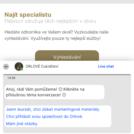
Najít specialistu
Plebiscit sdružuje těch nejlepších v oboru
Hledáte odborníka ve Vašem okolí? Vyzkoušejte naše
vyhledávání. Využívejte pouze ty nejlepší služby!
Vyhledávání
ORLOVÉ Cukrářství
Live chat
14:56
Ahoj, rádi Vám pomůžeme! 🙂 Klikněte na
příslušnou téma konverzace! 🙂
Organizátor hlasování
Plebiscyt
Kontakt
Bright Side Solutions sp. z o.
Vítězové
Kontakt
Jsem laureát, chci získat marketingové materiály.
o. sp. k.
Seznam všech
ul. Ruska 22
laureátů
Chci přihlásit svou společnost do Orlové.
Wrocław 50-079
Zásady
Mám jiné otázky.
KRS 0000749100 | Regon
Pravidla
381313360 | NIP 8943132676
Zásady
ochrany