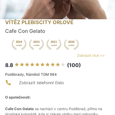
VÍTĚZ PLEBISCITY ORLOVÉ
Cafe Con Gelato
Zobrazit více >>
8.8
(100)
Poděbrady, Náměstí TGM 984
Zobrazit telefonní číslo
O společnosti:
Cafe Con Gelato
se nachází v centru Poděbrad, přímo na
lázeňské kolonádě, kde si získalo oblibu mezi milovníky