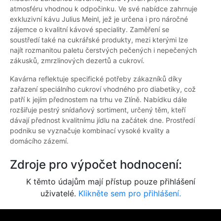
atmosféru vhodnou k odpočinku. Ve své nabídce zahrnuje
exkluzivní kávu Julius Meinl, jež je určena i pro náročné
zájemce o kvalitní kávové speciality. Zaměření se
soustředí také na cukrářské produkty, mezi kterými lze
najít rozmanitou paletu čerstvých pečených i nepečených
zákusků, zmrzlinových dezertů a cukroví.
Kavárna reflektuje specifické potřeby zákazníků díky
zařazení speciálního cukroví vhodného pro diabetiky, což
patří k jejím přednostem na trhu ve Zlíně. Nabídku dále
rozšiřuje pestrý snídaňový sortiment, určený těm, kteří
dávají přednost kvalitnímu jídlu na začátek dne. Prostředí
podniku se vyznačuje kombinací vysoké kvality a
domácího zázemí.
Zdroje pro výpočet hodnocení:
K těmto údajům mají přístup pouze přihlášení
uživatelé.
Klikněte sem pro přihlášení.