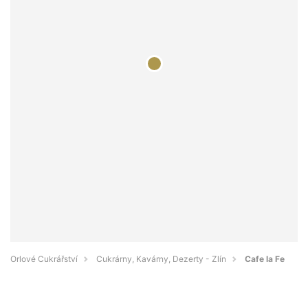
Orlové Cukrářství
Cukrárny, Kavárny, Dezerty - Zlín
Cafe la Fe