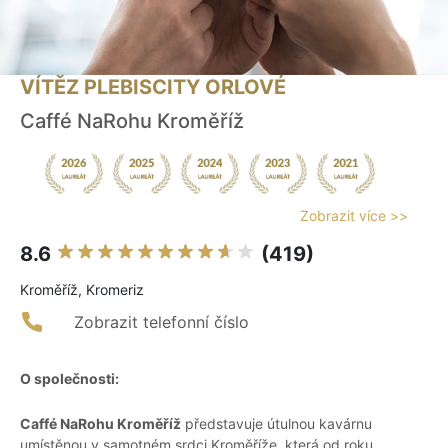
VÍTĚZ PLEBISCITY ORLOVÉ
Caffé NaRohu Kroměříž
Zobrazit více >>
8.6
(419)
Kroměříž, Kromeriz
Zobrazit telefonní číslo
O společnosti:
Caffé NaRohu Kroměříž
představuje útulnou kavárnu
umístěnou v samotném srdci Kroměříže, která od roku