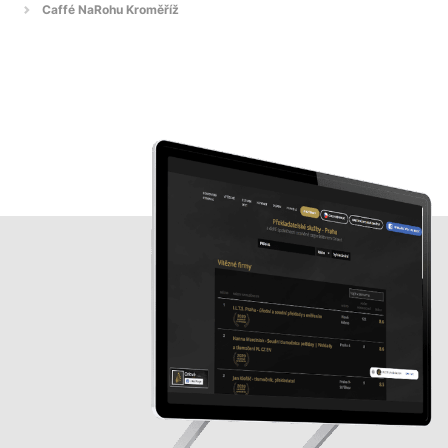
Caffé NaRohu Kroměříž