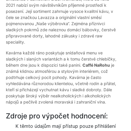
2021 nabízí svým návštěvníkům příjemné prostředí k
posezení. Její sortiment zahrnuje vysoce kvalitní kávu, v
čele se značkou Lavazza a originální vlastní směsí
pojmenovanou „Naše výběrovka“. Zejména příznivci
sladkých pokrmů zde naleznou domácí bábovky, čerstvě
připravované dorty, lahodné zákusky i zdravé raw
speciality.
Kavárna každé ráno poskytuje snídaňová menu ve
sladkých i slaných variantách a k tomu čerstvé chlebíčky,
během dne jsou k dispozici také panini.
Caffé NaRohu
je
známá klidnou atmosférou a stylovým interiérem, což
podtrhuje celkový pocit pohody. Kavárna je často
vyhledávána různorodou klientelou, včetně rodin a přátel,
kteří si přicházejí vychutnat kávu i sladké dobroty. Dále
poskytuje široký výběr nealkoholických i alkoholických
nápojů a pečlivě zvolená moravská i zahraniční vína.
Zdroje pro výpočet hodnocení:
K těmto údajům mají přístup pouze přihlášení