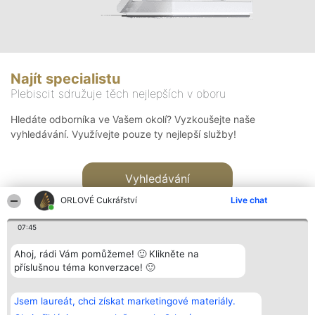
Najít specialistu
Plebiscit sdružuje těch nejlepších v oboru
Hledáte odborníka ve Vašem okolí? Vyzkoušejte naše
vyhledávání. Využívejte pouze ty nejlepší služby!
Vyhledávání
ORLOVÉ Cukrářství
Live chat
07:45
Ahoj, rádi Vám pomůžeme! 🙂 Klikněte na
příslušnou téma konverzace! 🙂
Organizátor hlasování
Plebiscyt
Kontakt
Bright Side Solutions sp. z o.
Vítězové
Kontakt
Jsem laureát, chci získat marketingové materiály.
o. sp. k.
Seznam všech
ul. Ruska 22
laureátů