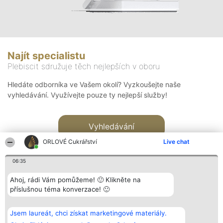
Najít specialistu
Plebiscit sdružuje těch nejlepších v oboru
Hledáte odborníka ve Vašem okolí? Vyzkoušejte naše
vyhledávání. Využívejte pouze ty nejlepší služby!
Vyhledávání
ORLOVÉ Cukrářství
Live chat
06:35
Ahoj, rádi Vám pomůžeme! 🙂 Klikněte na
příslušnou téma konverzace! 🙂
Organizátor hlasování
Plebiscyt
Kontakt
Bright Side Solutions sp. z o.
Vítězové
Kontakt
Jsem laureát, chci získat marketingové materiály.
o. sp. k.
Seznam všech
ul. Ruska 22
laureátů