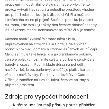
propojením industriálního stylu s vintage prvky. Tento
provoz vytváří inspirativní a pohodlné prostředí, vhodné
pro práci i relaxaci, kde je k dispozici Wi-Fi a možnost
komfortního online připojení. Součástí podniku je vlastní
cukrárna, kde vznikají každý den čerstvé domácí dezerty,
jež zákazníci mohou konzumovat na místě či si je odnést.
Kavárna nabízí kvalitní fair trade kávu Sicilia,
připravovanou na strojích Dalla Corte, a dále výběr
horkých čokolád, domácích limonád a různých druhů čajů.
Menu zahrnuje také lehká jídla jako snídaňové pokrmy,
čerstvé polévky, rozmanité saláty a oblíbené sendviče a
bagely s lososem. Podnik klade důraz na pohodlí
návštěvníků, je bezbariérový, umožňuje platbu kartou a
vítá i psí návštěvníky. Prostor v budově River Garden
Office je zaměřen na kvalitní kávu, čerstvé pokrmy a
příjemné prostředí.
Zdroje pro výpočet hodnocení:
K těmto údajům mají přístup pouze přihlášení