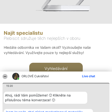
Najít specialistu
Plebiscit sdružuje těch nejlepších v oboru
Hledáte odborníka ve Vašem okolí? Vyzkoušejte naše
vyhledávání. Využívejte pouze ty nejlepší služby!
Vyhledávání
ORLOVÉ Cukrářství
Live chat
15:20
Ahoj, rádi Vám pomůžeme! 🙂 Klikněte na
příslušnou téma konverzace! 🙂
Organizátor hlasování
Plebiscyt
Kontakt
Bright Side Solutions sp. z o.
Vítězové
Kontakt