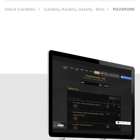
Orlové Cukrářství
Cukrárny, Kavárny, Dezerty - Brno
PIZZAPUNK