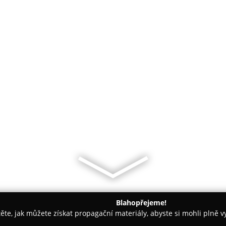
Blahopřejeme!
těte, jak můžete získat propagační materiály, abyste si mohli plně 