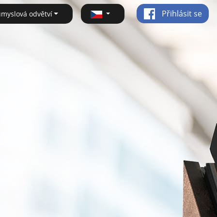
Přihlásit se
ůmyslová odvětví