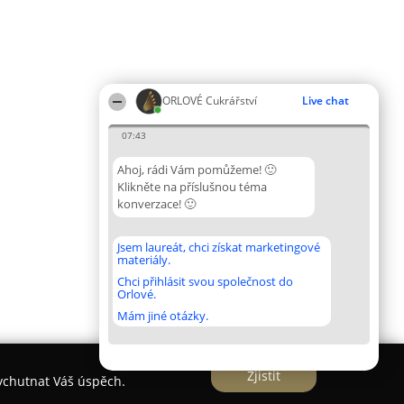
ORLOVÉ Cukrářství
Live chat
07:43
Ahoj, rádi Vám pomůžeme! 🙂
Klikněte na příslušnou téma
konverzace! 🙂
Jsem laureát, chci získat marketingové
materiály.
Chci přihlásit svou společnost do
Orlové.
Mám jiné otázky.
Zjistit
vychutnat Váš úspěch.