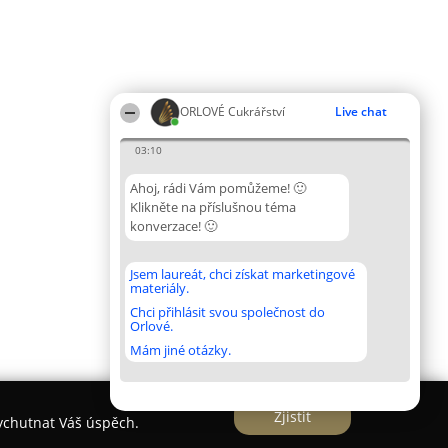
ORLOVÉ Cukrářství
Live chat
03:10
Ahoj, rádi Vám pomůžeme! 🙂
Klikněte na příslušnou téma
konverzace! 🙂
Jsem laureát, chci získat marketingové
materiály.
Chci přihlásit svou společnost do
Orlové.
Mám jiné otázky.
Zjistit
vychutnat Váš úspěch.