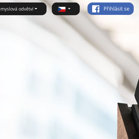
Přihlásit se
ůmyslová odvětví