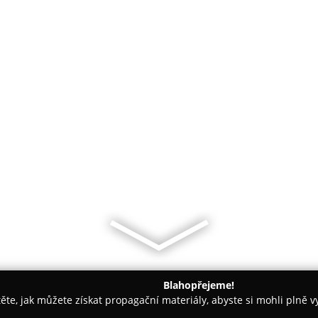
Blahopřejeme!
těte, jak můžete získat propagační materiály, abyste si mohli plně 