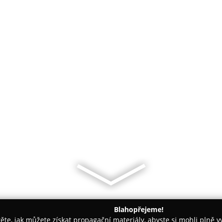
Blahopřejeme!
těte, jak můžete získat propagační materiály, abyste si mohli plně 