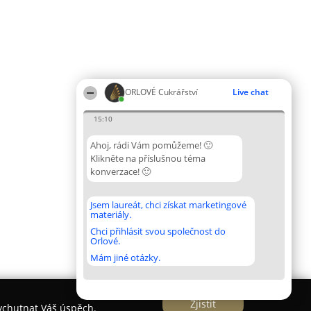
ORLOVÉ Cukrářství
Live chat
15:10
Ahoj, rádi Vám pomůžeme! 🙂
Klikněte na příslušnou téma
konverzace! 🙂
Jsem laureát, chci získat marketingové
materiály.
Chci přihlásit svou společnost do
Orlové.
Mám jiné otázky.
Zjistit
vychutnat Váš úspěch.