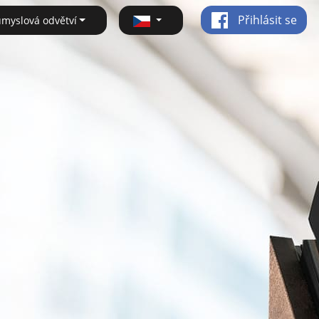
Přihlásit se
ůmyslová odvětví