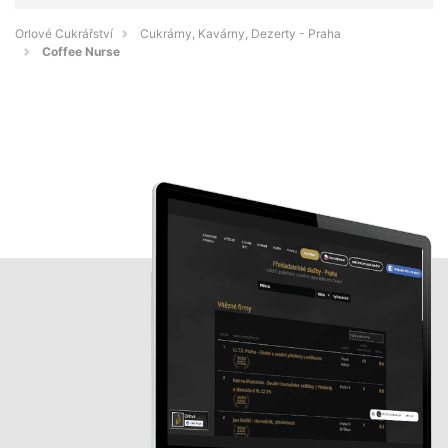
Orlové Cukrářství
Cukrárny, Kavárny, Dezerty - Praha
Coffee Nurse