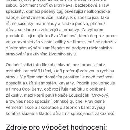
sebou. Sortiment tvoří kvalitní káva, bezlepkové a raw
speciality, domácí pečený čaj, osvěžující nealkoholické
nápoje, čerstvé sendviče i saláty. K dispozici jsou také
různé sušenky, marmelády a sladké pečivo, přičemž
důraz se klade na zdravější alternativy. Za výběrem
produktů stojí majitelka Eva Vlachová, která čerpá z praxe
ve zdravotnictví a vlastní záliby ve fitness, což se odráží v
důsledném výběru zaměřeném na podporu racionálního
stravování a aktivního životního stylu.
Ocenění sklízí tato filozofie hlavně mezi pracujícími z
místních kanceláří i těmi, kteří preferují zdravou a rychlou
stravu. V příjemném domácím prostředí je nově možnost
posedět a užít si atmosféru kavárny. Podnik spolupracuje
s firmou Cool Berry, což rozšiřuje nabídku o oblíbené
zákusky, mezi které patří koláče Louskáček, Mrkvový,
Brownies nebo speciální lotrinské quiche. Pravidelné
věrnostní akce a akceptace platebních karet zvyšují
komfort služeb a kladou důraz na spokojenost zákazníků.
Zdroje pro výpočet hodnocení: