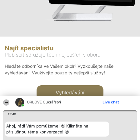
Najít specialistu
Plebiscit sdružuje těch nejlepších v oboru
Hledáte odborníka ve Vašem okolí? Vyzkoušejte naše
vyhledávání. Využívejte pouze ty nejlepší služby!
Vyhledávání
ORLOVÉ Cukrářství
Live chat
17:40
Ahoj, rádi Vám pomůžeme! 🙂 Klikněte na
příslušnou téma konverzace! 🙂
Organizátor hlasování
Plebiscyt
Kontakt