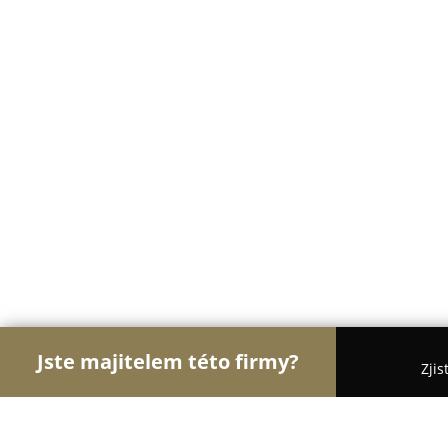
Jste majitelem této firmy?
Zjis
Orlové Cukrářství
Cukrárny, Kavárny, Dezerty - 