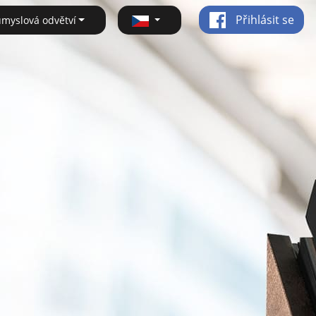
Přihlásit se
ůmyslová odvětví