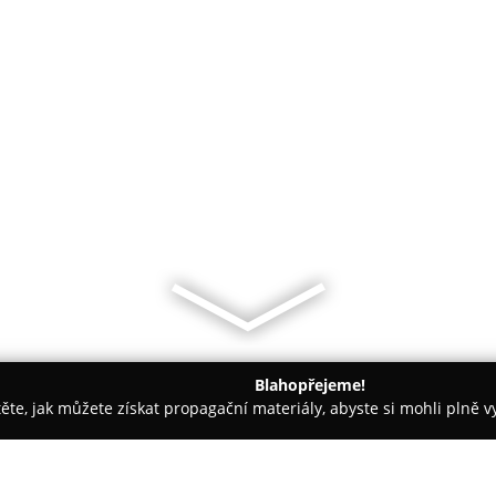
Blahopřejeme!
těte, jak můžete získat propagační materiály, abyste si mohli plně 
Hradec Králové
Cona Coffee