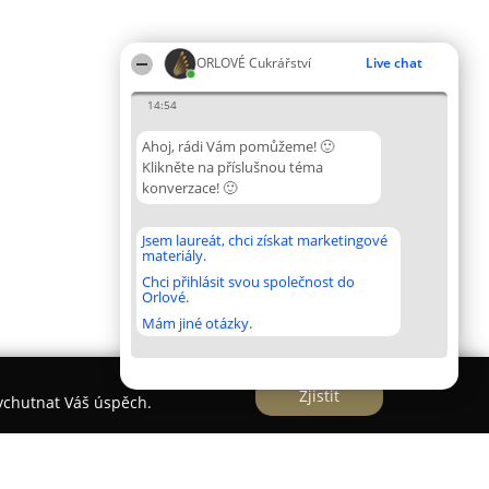
ORLOVÉ Cukrářství
Live chat
14:54
Ahoj, rádi Vám pomůžeme! 🙂
Klikněte na příslušnou téma
konverzace! 🙂
Jsem laureát, chci získat marketingové
materiály.
Chci přihlásit svou společnost do
Orlové.
Mám jiné otázky.
Zjistit
vychutnat Váš úspěch.