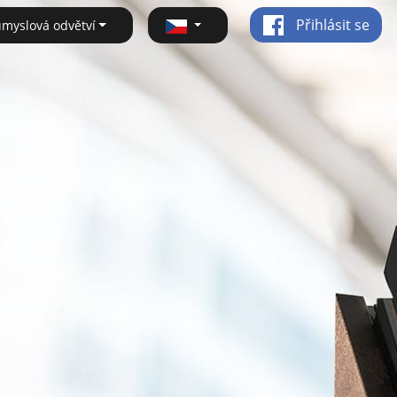
Přihlásit se
ůmyslová odvětví