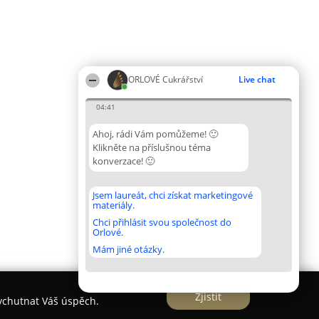
ORLOVÉ Cukrářství
Live chat
04:41
Ahoj, rádi Vám pomůžeme! 🙂
Klikněte na příslušnou téma
konverzace! 🙂
Jsem laureát, chci získat marketingové
materiály.
Chci přihlásit svou společnost do
Orlové.
Mám jiné otázky.
Zjistit
vychutnat Váš úspěch.