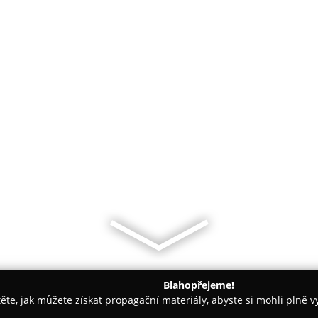
Blahopřejeme!
těte, jak můžete získat propagační materiály, abyste si mohli plně 