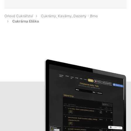
Orlové Cukrářství
Cukrárny, Kavárny, Dezerty - Brno
Cukrárna Eliška