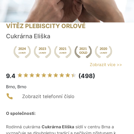
VÍTĚZ PLEBISCITY ORLOVÉ
Cukrárna Eliška
Zobrazit více >>
9.4
(498)
Brno, Brno
Zobrazit telefonní číslo
O společnosti:
Rodinná cukrárna
Cukrárna Eliška
sídlí v centru Brna a
vyznačuje se dlouholetou tradicí a pečlivým přístupem k