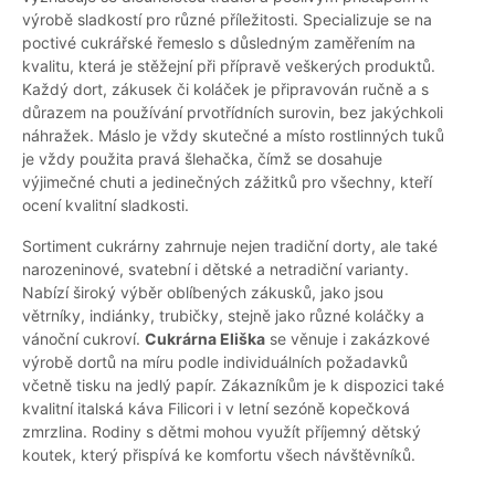
výrobě sladkostí pro různé příležitosti. Specializuje se na
poctivé cukrářské řemeslo s důsledným zaměřením na
kvalitu, která je stěžejní při přípravě veškerých produktů.
Každý dort, zákusek či koláček je připravován ručně a s
důrazem na používání prvotřídních surovin, bez jakýchkoli
náhražek. Máslo je vždy skutečné a místo rostlinných tuků
je vždy použita pravá šlehačka, čímž se dosahuje
výjimečné chuti a jedinečných zážitků pro všechny, kteří
ocení kvalitní sladkosti.
Sortiment cukrárny zahrnuje nejen tradiční dorty, ale také
narozeninové, svatební i dětské a netradiční varianty.
Nabízí široký výběr oblíbených zákusků, jako jsou
větrníky, indiánky, trubičky, stejně jako různé koláčky a
vánoční cukroví.
Cukrárna Eliška
se věnuje i zakázkové
výrobě dortů na míru podle individuálních požadavků
včetně tisku na jedlý papír. Zákazníkům je k dispozici také
kvalitní italská káva Filicori i v letní sezóně kopečková
zmrzlina. Rodiny s dětmi mohou využít příjemný dětský
koutek, který přispívá ke komfortu všech návštěvníků.