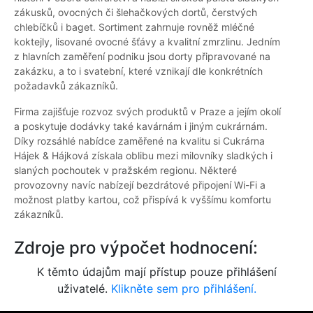
zákusků, ovocných či šlehačkových dortů, čerstvých
chlebíčků i baget. Sortiment zahrnuje rovněž mléčné
koktejly, lisované ovocné šťávy a kvalitní zmrzlinu. Jedním
z hlavních zaměření podniku jsou dorty připravované na
zakázku, a to i svatební, které vznikají dle konkrétních
požadavků zákazníků.
Firma zajišťuje rozvoz svých produktů v Praze a jejím okolí
a poskytuje dodávky také kavárnám i jiným cukrárnám.
Díky rozsáhlé nabídce zaměřené na kvalitu si Cukrárna
Hájek & Hájková získala oblibu mezi milovníky sladkých i
slaných pochoutek v pražském regionu. Některé
provozovny navíc nabízejí bezdrátové připojení Wi-Fi a
možnost platby kartou, což přispívá k vyššímu komfortu
zákazníků.
Zdroje pro výpočet hodnocení:
K těmto údajům mají přístup pouze přihlášení
uživatelé.
Klikněte sem pro přihlášení.