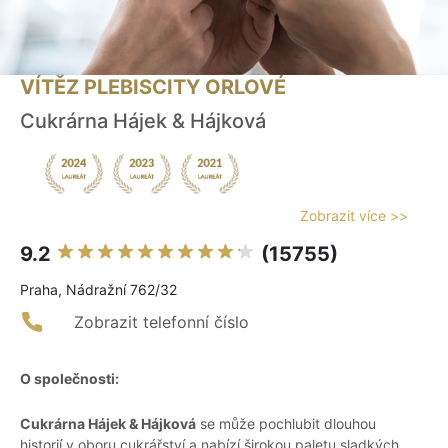
VÍTĚZ PLEBISCITY ORLOVÉ
Cukrárna Hájek & Hájková
Zobrazit více >>
9.2
(15755)
Praha, Nádražní 762/32
Zobrazit telefonní číslo
O společnosti:
Cukrárna Hájek & Hájková
se může pochlubit dlouhou
historií v oboru cukrářství a nabízí širokou paletu sladkých