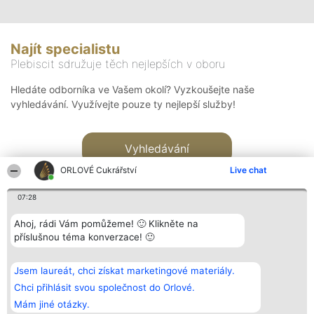
Najít specialistu
Plebiscit sdružuje těch nejlepších v oboru
Hledáte odborníka ve Vašem okolí? Vyzkoušejte naše
vyhledávání. Využívejte pouze ty nejlepší služby!
Vyhledávání
ORLOVÉ Cukrářství
Live chat
07:28
Ahoj, rádi Vám pomůžeme! 🙂 Klikněte na
příslušnou téma konverzace! 🙂
Organizátor hlasování
Plebiscyt
Kontakt
Bright Side Solutions sp. z o.
Vítězové
Kontakt
Jsem laureát, chci získat marketingové materiály.
o. sp. k.
Seznam všech
ul. Ruska 22
laureátů
Chci přihlásit svou společnost do Orlové.
Wrocław 50-079
Zásady
Mám jiné otázky.
KRS 0000749100 | Regon
Pravidla