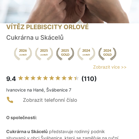
VÍTĚZ PLEBISCITY ORLOVÉ
Cukrárna u Skácelů
Zobrazit více >>
9.4
(110)
Ivanovice na Hané, Švábenice 7
Zobrazit telefonní číslo
O společnosti:
Cukrárna u Skácelů
představuje rodinný podnik
situovaný v obci Švábenice, který se zaměřuje na ruční