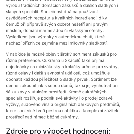
výrobu tradičních domácích zákusků a dalších sladkých i
slaných specialit. Společnost dbá na používání
osvědčených receptur a kvalitních ingrediencí, díky
čemuž při přípravě svých dobrot nešetří ani pravým
máslem, domácí marmeládou či vlašskými ořechy.
Výsledkem jsou výrobky s autentickou chutí, které
nachází příznivce zejména mezi milovníky sladkostí.
V nabídce je možné objevit široký sortiment zákusků pro
různé preference. Cukrárna u Skácelů také přijímá
objednávky na minizákusky a koláčky určené pro svatby,
různé oslavy i další slavnostní události, což umožňuje
obohatit každou příležitost o sladký prvek. Sortiment lze
denně zakoupit jak s sebou domů, tak si jej vychutnat při
šálku kávy v útulném prostředí. Kromě cukrářských
specialit rozšiřuje podnik své aktivity i o prodej zdravé
výživy, sudového vína a originálních dárkových předmětů,
které společně tvoří pestrou nabídku a komplexní zážitek
prostředí nad rámec běžné cukrárny.
Zdroje pro výpočet hodnocení: