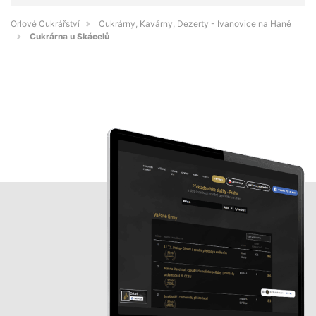
Orlové Cukrářství
Cukrárny, Kavárny, Dezerty - Ivanovice na Hané
Cukrárna u Skácelů