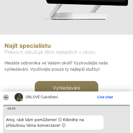
Najít specialistu
Plebiscit sdružuje těch nejlepších v oboru
Hledáte odborníka ve Vašem okolí? Vyzkoušejte naše
vyhledávání. Využívejte pouze ty nejlepší služby!
Vyhledávání
ORLOVÉ Cukrářství
Live chat
04:55
Ahoj, rádi Vám pomůžeme! 🙂 Klikněte na
příslušnou téma konverzace! 🙂
Organizátor hlasování
Plebiscyt
Kontakt