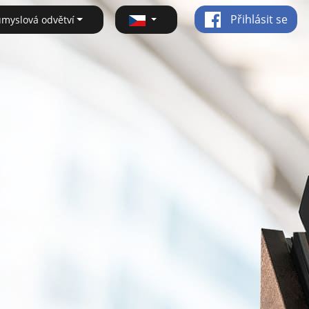
Přihlásit se
ůmyslová odvětví