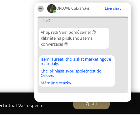
ORLOVÉ Cukrářství
Live chat
11:47
Ahoj, rádi Vám pomůžeme! 🙂
Klikněte na příslušnou téma
konverzace! 🙂
Jsem laureát, chci získat marketingové
materiály.
Chci přihlásit svou společnost do
Orlové.
Mám jiné otázky.
Zjistit
vychutnat Váš úspěch.