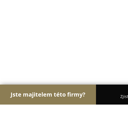
Jste majitelem této firmy?
Zjis
Orlové Cukrářství
Cukrárny, Kavárny, Dezerty - 