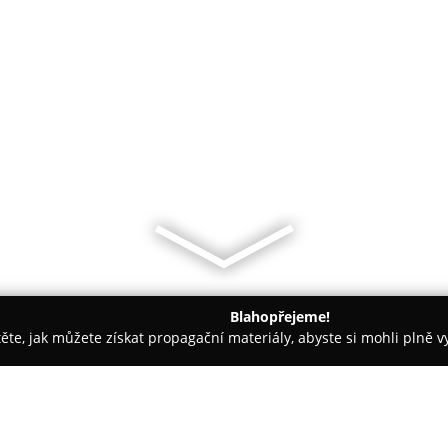
Blahopřejeme!
těte, jak můžete získat propagační materiály, abyste si mohli plně 
Praha
Cukrárna Věrka Uhříněves