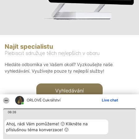
Najít specialistu
Plebiscit sdružuje těch nejlepších v oboru
Hledáte odborníka ve Vašem okolí? Vyzkoušejte naše
vyhledávání. Využívejte pouze ty nejlepší služby!
Vyhledávání
ORLOVÉ Cukrářství
Live chat
06:26
Ahoj, rádi Vám pomůžeme! 🙂 Klikněte na
příslušnou téma konverzace! 🙂
Organizátor hlasování
Plebiscyt
Kontakt