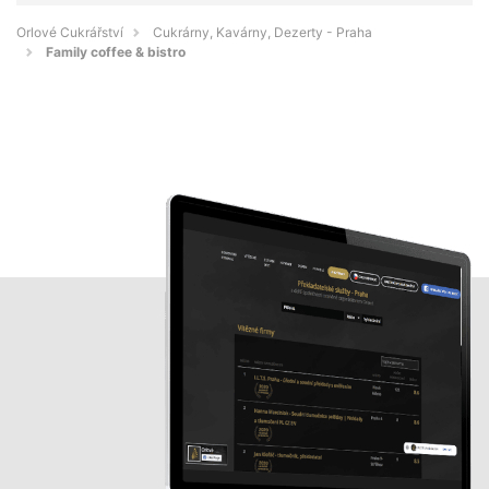
Orlové Cukrářství
Cukrárny, Kavárny, Dezerty - Praha
Family coffee & bistro