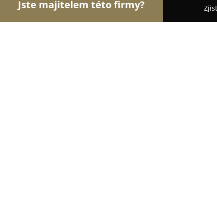
Jste majitelem této firmy?
Zjis
Orlové Cukrářství
Cukrárny, Kavárny, Dezerty - P
Café Atrium
9
(323)
Prostějov, Hlaváčkovo nám. 217/1
Zobrazit telefonní číslo