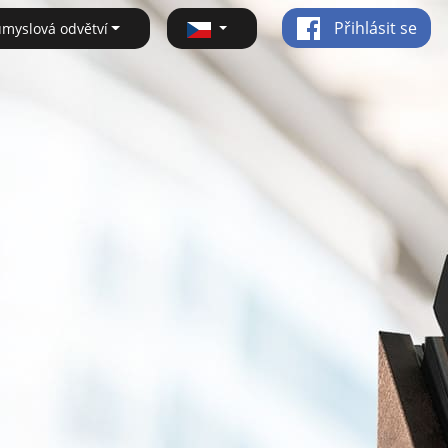
Přihlásit se
ůmyslová odvětví