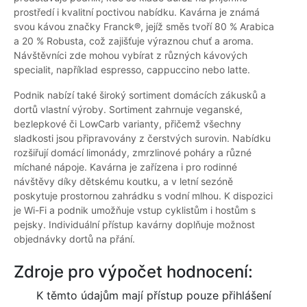
prostředí i kvalitní poctivou nabídku. Kavárna je známá
svou kávou značky Franck®, jejíž směs tvoří 80 % Arabica
a 20 % Robusta, což zajišťuje výraznou chuť a aroma.
Návštěvníci zde mohou vybírat z různých kávových
specialit, například espresso, cappuccino nebo latte.
Podnik nabízí také široký sortiment domácích zákusků a
dortů vlastní výroby. Sortiment zahrnuje veganské,
bezlepkové či LowCarb varianty, přičemž všechny
sladkosti jsou připravovány z čerstvých surovin. Nabídku
rozšiřují domácí limonády, zmrzlinové poháry a různé
míchané nápoje. Kavárna je zařízena i pro rodinné
návštěvy díky dětskému koutku, a v letní sezóně
poskytuje prostornou zahrádku s vodní mlhou. K dispozici
je Wi-Fi a podnik umožňuje vstup cyklistům i hostům s
pejsky. Individuální přístup kavárny doplňuje možnost
objednávky dortů na přání.
Zdroje pro výpočet hodnocení:
K těmto údajům mají přístup pouze přihlášení