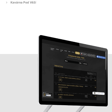
Kavárna Pod Věží