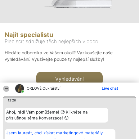
Najít specialistu
Plebiscit sdružuje těch nejlepších v oboru
Hledáte odborníka ve Vašem okolí? Vyzkoušejte naše
vyhledávání. Využívejte pouze ty nejlepší služby!
Vyhledávání
ORLOVÉ Cukrářství
Live chat
12:26
Ahoj, rádi Vám pomůžeme! 🙂 Klikněte na
příslušnou téma konverzace! 🙂
Organizátor hlasování
Plebiscyt
Kontakt
Bright Side Solutions sp. z o.
Vítězové
Kontakt
Jsem laureát, chci získat marketingové materiály.
o. sp. k.
Seznam všech
ul. Ruska 22
laureátů