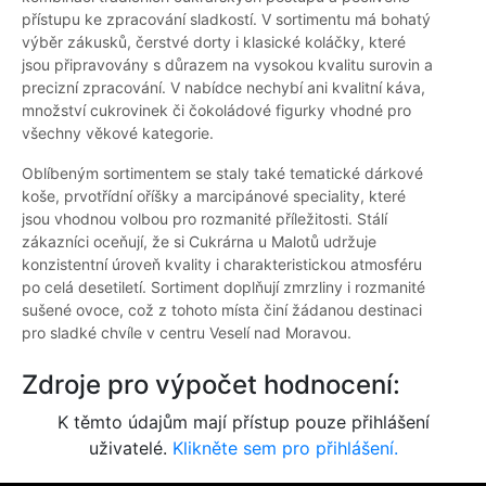
přístupu ke zpracování sladkostí. V sortimentu má bohatý
výběr zákusků, čerstvé dorty i klasické koláčky, které
jsou připravovány s důrazem na vysokou kvalitu surovin a
precizní zpracování. V nabídce nechybí ani kvalitní káva,
množství cukrovinek či čokoládové figurky vhodné pro
všechny věkové kategorie.
Oblíbeným sortimentem se staly také tematické dárkové
koše, prvotřídní oříšky a marcipánové speciality, které
jsou vhodnou volbou pro rozmanité příležitosti. Stálí
zákazníci oceňují, že si Cukrárna u Malotů udržuje
konzistentní úroveň kvality i charakteristickou atmosféru
po celá desetiletí. Sortiment doplňují zmrzliny i rozmanité
sušené ovoce, což z tohoto místa činí žádanou destinaci
pro sladké chvíle v centru Veselí nad Moravou.
Zdroje pro výpočet hodnocení:
K těmto údajům mají přístup pouze přihlášení
uživatelé.
Klikněte sem pro přihlášení.