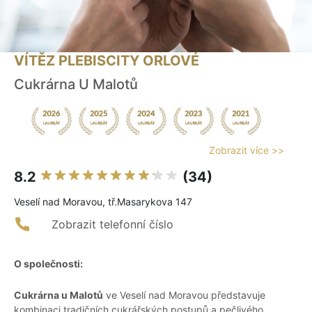
VÍTĚZ PLEBISCITY ORLOVÉ
Cukrárna U Malotů
Zobrazit více >>
8.2
(34)
Veselí nad Moravou, tř.Masarykova 147
Zobrazit telefonní číslo
O společnosti:
Cukrárna u Malotů
ve Veselí nad Moravou představuje
kombinaci tradičních cukrářských postupů a pečlivého