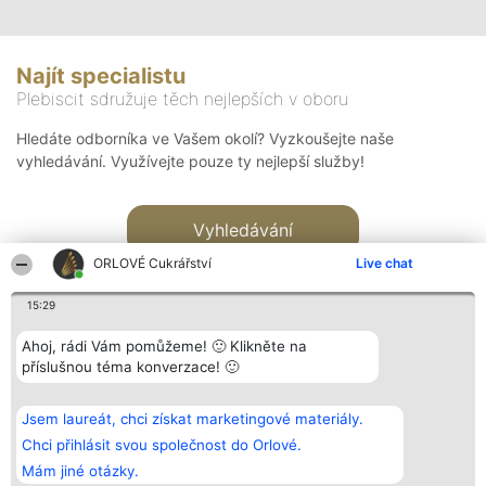
Najít specialistu
Plebiscit sdružuje těch nejlepších v oboru
Hledáte odborníka ve Vašem okolí? Vyzkoušejte naše
vyhledávání. Využívejte pouze ty nejlepší služby!
Vyhledávání
ORLOVÉ Cukrářství
Live chat
15:29
Ahoj, rádi Vám pomůžeme! 🙂 Klikněte na
příslušnou téma konverzace! 🙂
Organizátor hlasování
Plebiscyt
Kontakt
Bright Side Solutions sp. z o.
Vítězové
Kontakt
Jsem laureát, chci získat marketingové materiály.
o. sp. k.
Seznam všech
ul. Ruska 22
laureátů
Chci přihlásit svou společnost do Orlové.
Wrocław 50-079
Zásady
Mám jiné otázky.
KRS 0000749100 | Regon
Pravidla