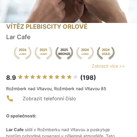
VÍTĚZ PLEBISCITY ORLOVÉ
Lar Cafe
Zobrazit více >>
8.9
(198)
Rožmberk nad Vltavou, Rožmberk nad Vltavou 85
Zobrazit telefonní číslo
O společnosti:
Lar Cafe
sídlí v Rožmberku nad Vltavou a poskytuje
hostům pohodlné posezení v příjemné atmosféře. Tato