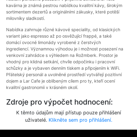
kavárna je známá pestrou nabídkou kvalitní kávy, širokým
sortimentem dezertů a originálními zákusky, které potěší
milovníky sladkostí.
Nabídka zahrnuje různé kávové speciality, od klasických
variant jako espresso až po osvěžující frappé, a také
domácí ovocné limonády vyrobené z čerstvých
ingrediencí. Významnou výhodou je i možnost posezení na
venkovní zahrádce s výhledem na Rožmberk. Prostor je
vhodný pro klidná setkání, chvíle odpočinku i pracovní
schůzky a je vybaven denním tiskem a připojením k WiFi.
Přátelský personál a uvolněné prostředí vytvářejí pozitivní
dojem a Lar Cafe je oblíbeným cílem pro ty, kteří ocení
kvalitní gastronomii v krásném okolí.
Zdroje pro výpočet hodnocení:
K těmto údajům mají přístup pouze přihlášení
uživatelé.
Klikněte sem pro přihlášení.