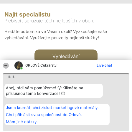
Najít specialistu
Plebiscit sdružuje těch nejlepších v oboru
Hledáte odborníka ve Vašem okolí? Vyzkoušejte naše
vyhledávání. Využívejte pouze ty nejlepší služby!
Vyhledávání
ORLOVÉ Cukrářství
Live chat
11:16
Ahoj, rádi Vám pomůžeme! 🙂 Klikněte na
příslušnou téma konverzace! 🙂
Organizátor hlasování
Plebiscyt
Kontakt
Bright Side Solutions sp. z o.
Vítězové
Kontakt
Jsem laureát, chci získat marketingové materiály.
o. sp. k.
Seznam všech
ul. Ruska 22
laureátů
Chci přihlásit svou společnost do Orlové.
Wrocław 50-079
Zásady
Mám jiné otázky.
KRS 0000749100 | Regon
Pravidla
381313360 | NIP 8943132676
Zásady
ochrany