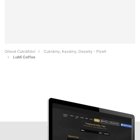
Orlové Cukrářství
Cukrárny, Kavárny, Dezerty - Plzeň
LuMi Coffee