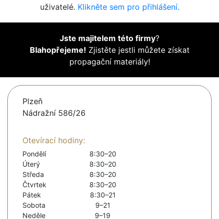
uživatelé.
Klikněte sem pro přihlášení.
Jste majitelem této firmy
?
Blahopřejeme!
Zjistěte jestli můžete získat
propagační materiály!
Plzeň
Nádražní 586/26
Otevírací hodiny:
Pondělí
8:30–20
Úterý
8:30–20
Středa
8:30–20
Čtvrtek
8:30–20
Pátek
8:30–21
Sobota
9–21
Neděle
9–19