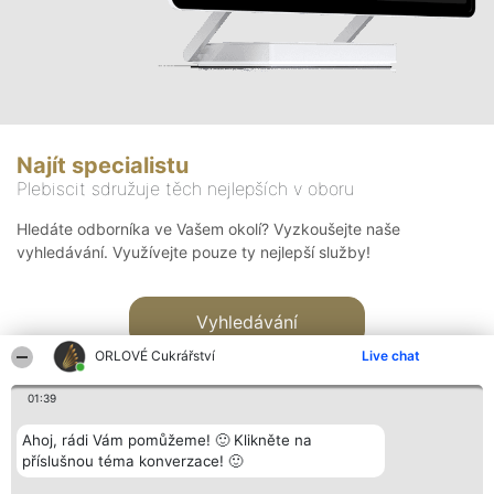
Najít specialistu
Plebiscit sdružuje těch nejlepších v oboru
Hledáte odborníka ve Vašem okolí? Vyzkoušejte naše
vyhledávání. Využívejte pouze ty nejlepší služby!
Vyhledávání
ORLOVÉ Cukrářství
Live chat
01:39
Ahoj, rádi Vám pomůžeme! 🙂 Klikněte na
příslušnou téma konverzace! 🙂
Organizátor hlasování
Plebiscyt
Kontakt