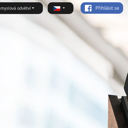
Přihlásit se
ůmyslová odvětví