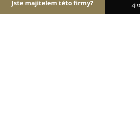
Jste majitelem této firmy?
Zjis
Orlové Cukrářství
Cukrárny, Kavárny, Dezerty - 
Cukrárna Maratonstav
9.1
(60)
Úpice, Palackého 348
Zobrazit telefonní číslo