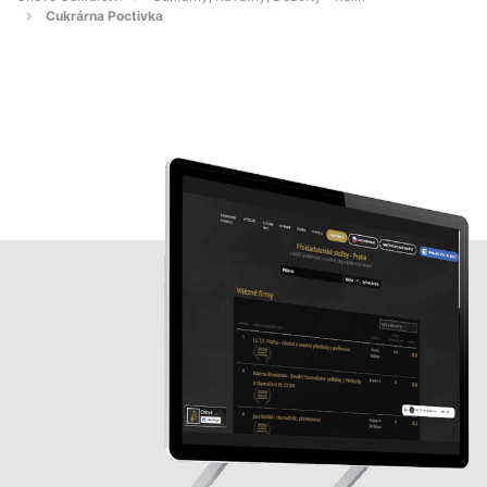
Cukrárna Poctivka