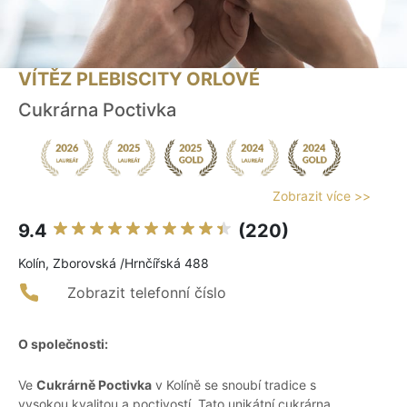
VÍTĚZ PLEBISCITY ORLOVÉ
Cukrárna Poctivka
Zobrazit více >>
9.4
(220)
Kolín, Zborovská /Hrnčířská 488
Zobrazit telefonní číslo
O společnosti:
Ve
Cukrárně Poctivka
v Kolíně se snoubí tradice s
vysokou kvalitou a poctivostí. Tato unikátní cukrárna