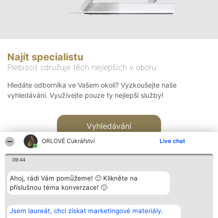
Najít specialistu
Plebiscit sdružuje těch nejlepších v oboru
Hledáte odborníka ve Vašem okolí? Vyzkoušejte naše
vyhledávání. Využívejte pouze ty nejlepší služby!
Vyhledávání
ORLOVÉ Cukrářství
Live chat
09:44
Ahoj, rádi Vám pomůžeme! 🙂 Klikněte na
příslušnou téma konverzace! 🙂
Organizátor hlasování
Plebiscyt
Kontakt
Bright Side Solutions sp. z o.
Vítězové
Kontakt
Jsem laureát, chci získat marketingové materiály.
o. sp. k.
Seznam všech