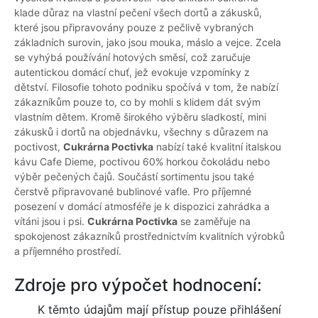
klade důraz na vlastní pečení všech dortů a zákusků,
které jsou připravovány pouze z pečlivě vybraných
základních surovin, jako jsou mouka, máslo a vejce. Zcela
se vyhýbá používání hotových směsí, což zaručuje
autentickou domácí chuť, jež evokuje vzpomínky z
dětství. Filosofie tohoto podniku spočívá v tom, že nabízí
zákazníkům pouze to, co by mohli s klidem dát svým
vlastním dětem. Kromě širokého výběru sladkostí, mini
zákusků i dortů na objednávku, všechny s důrazem na
poctivost,
Cukrárna Poctivka
nabízí také kvalitní italskou
kávu Cafe Dieme, poctivou 60% horkou čokoládu nebo
výběr pečených čajů. Součástí sortimentu jsou také
čerstvě připravované bublinové vafle. Pro příjemné
posezení v domácí atmosféře je k dispozici zahrádka a
vítáni jsou i psi.
Cukrárna Poctivka
se zaměřuje na
spokojenost zákazníků prostřednictvím kvalitních výrobků
a příjemného prostředí.
Zdroje pro výpočet hodnocení:
K těmto údajům mají přístup pouze přihlášení